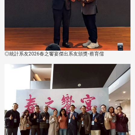
◎統計系友2026春之饗宴傑出系友頒獎-蔡育儒