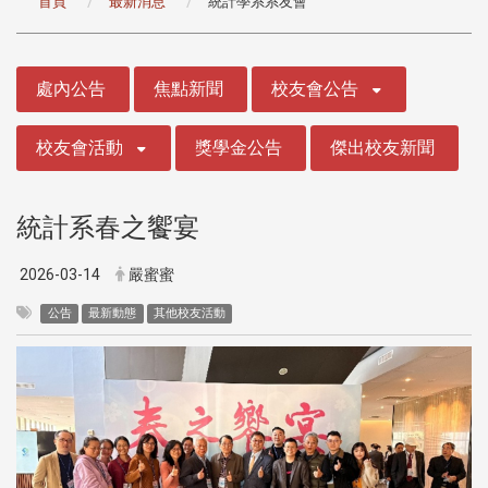
首頁
最新消息
統計學系系友會
:::
處內公告
焦點新聞
校友會公告
校友會活動
獎學金公告
傑出校友新聞
統計系春之饗宴
2026-03-14
嚴蜜蜜
公告
最新動態
其他校友活動