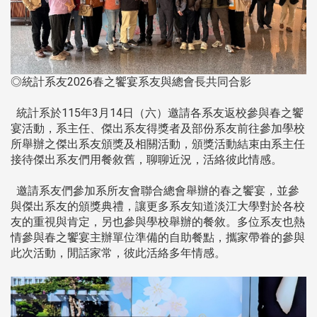
◎統計系友2026春之饗宴系友與總會長共同合影
統計系於115年3月14日（六）邀請各系友返校參與春之饗
宴活動，系主任、傑出系友得獎者及部份系友前往參加學校
所舉辦之傑出系友頒獎及相關活動，頒獎活動結束由系主任
接待傑出系友們用餐敘舊，聊聊近況，活絡彼此情感。
邀請系友們參加系所友會聯合總會舉辦的春之饗宴，並參
與傑出系友的頒獎典禮，讓更多系友知道淡江大學對於各校
友的重視與肯定，另也參與學校舉辦的餐敘。多位系友也熱
情參與春之饗宴主辦單位準備的自助餐點，攜家帶眷的參與
此次活動，閒話家常，彼此活絡多年情感。