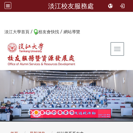
淡江校友服務處
/
/
:::
淡江大學首頁
校友會快找
網站導覽
Toggle 
:::