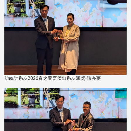
◎統計系友2026春之饗宴傑出系友頒獎-陳亦萲