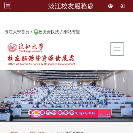
淡江校友服務處
/
/
:::
淡江大學首頁
校友會快找
網站導覽
Toggle 
:::