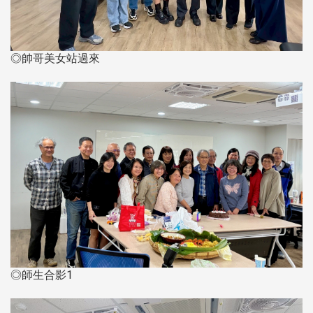
◎帥哥美女站過來
◎師生合影1