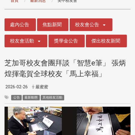
首頁
最新消息
美中校友會
:::
處內公告
焦點新聞
校友會公告
校友會活動
獎學金公告
傑出校友新聞
芝加哥校友會團拜談「智慧e筆」 張炳
煌揮毫賀全球校友「馬上幸福」
2026-02-26
嚴蜜蜜
公告
最新動態
其他校友活動