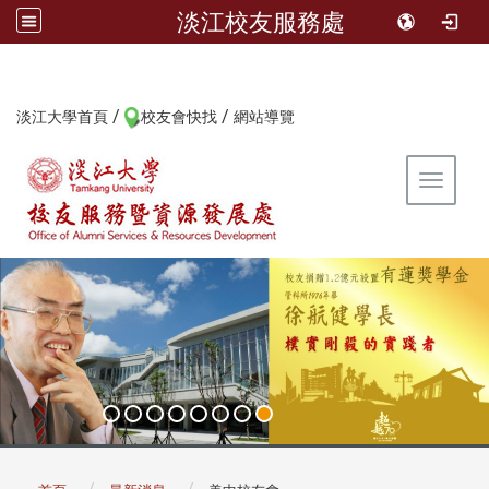
淡江校友服務處
/
/
:::
淡江大學首頁
校友會快找
網站導覽
Toggle 
:::