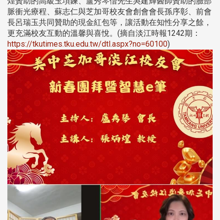
煌贊助的高級玉項鍊、盧秀琴偕先生吳建輝醫師贊助的臉部
脈衝光療程、蘇志仁與芝加哥校友會創會會長孫序彰、前會
長呂瑞玉共同贊助的現金紅包等，讓活動在知性分享之餘，
更充滿校友互動的溫馨與喜悅。(摘自淡江時報1242期：
https://tkutimes.tku.edu.tw/dtl.aspx?no=60100
)