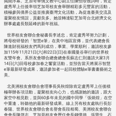
揭開序幕。芝加哥華僑文教中心副主任陳怡珍致詞時，肯定
盧秀琴上任後率領芝加哥校友會舉辦精彩多元豐富的活動，
積極參與僑界公益並推廣臺灣文化活動，為促進臺美交流及
凝聚校友情誼，貢獻良多。她並轉達駐芝加哥台北經濟文化
辦事處處長類延峰的新年祝福。
世界校友會聯合會秘書長李述忠，肯定盧秀琴努力計劃，
將母校研發的「智慧e筆」在美中地區宣傳，並代表總會長
陳進財祝福校友們馬到成功，事業、學業順利，邀請校友參
加115年11月21日(六)和22日(日)在泰國曼谷舉行的世界校
友雙年會。系所友會聯合總會總會長蘇志仁則邀請大家3月
14日(六)回母校參加春之饗宴活動，並預告當天將展示智慧
e筆最新研發成果，邀請參加者一起回校體驗e筆書畫藝術之
美。
北美洲校友會聯合會理事長吳秋煌除肯定盧秀琴上任後積
極舉辦各項活動，凝聚校友向心力，也感謝她的邀請，跟大
家空中相見歡，並與60多年未見的國中同學「張炳煌」在空
中重逢，聆聽他的最新研發成果。線上另有校友處執行長彭
春陽、世界校友會聯合會名譽會長段相蜀、美洲校友會聯合
會會長陳啓志、芝加哥校友會歷任會長錢懷德、張寶生、石