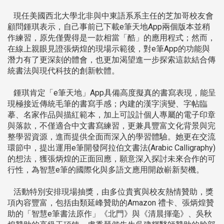
現任美國西北大學北非與中東語系系主任的芝加哥校友會
顧問鍾琪表示，自己事前已下載e筆天地App兩個版本並稍
作練習，原先僅覺得是一款相當「酷」的應用程式；然而，
在線上親眼見證張炳煌的現場示範後，對e筆App的功能與
潛力有了更深刻的體會，也更加渴望進一步探索這款結合傳
統書法與現代科技的創新軟體。
鍾琪肯定「e筆天地」App具備高度擬真的書寫表現，能呈
現極接近傳統毛筆的書寫手感；內建的漢字演變、字帖臨
摹、名家作品與描紅範本，加上可設計個人專屬的電子印章
與落款，不僅適合中文書寫練習，更兼具豐富文化背景與完
整學習資源，進而提供全面而深入的學習體驗。她更在交流
環節中，提出運用e筆開發阿拉伯文書法(Arabic Calligraphy)
的想法，獲張炳煌的正面回應，願意深入探討未來合作的可
行性，為智慧e筆的國際化與多語文應用開啟嶄新契機。
活動特別安排現場抽獎，由多位貴賓與校友熱情贊助，獎
項內容豐富，包括由類延峰贊助的Amazon 禮卡、張炳煌贊
助的「智慧e筆書法原作」《北門》與《清晨揮毫》、吳秋