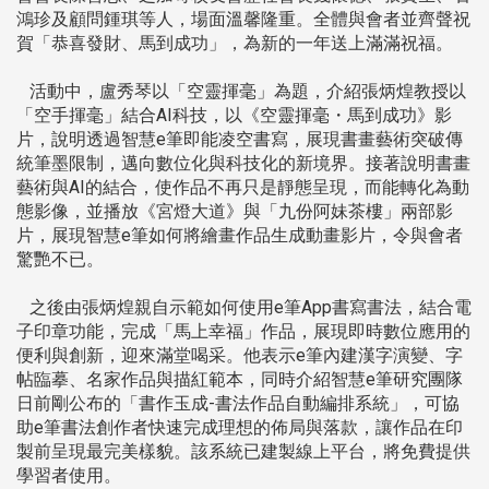
鴻珍及顧問鍾琪等人，場面溫馨隆重。全體與會者並齊聲祝
賀「恭喜發財、馬到成功」，為新的一年送上滿滿祝福。
活動中，盧秀琴以「空靈揮毫」為題，介紹張炳煌教授以
「空手揮毫」結合AI科技，以《空靈揮毫・馬到成功》影
片，說明透過智慧e筆即能凌空書寫，展現書畫藝術突破傳
統筆墨限制，邁向數位化與科技化的新境界。接著說明書畫
藝術與AI的結合，使作品不再只是靜態呈現，而能轉化為動
態影像，並播放《宮燈大道》與「九份阿妹茶樓」兩部影
片，展現智慧e筆如何將繪畫作品生成動畫影片，令與會者
驚艷不已。
之後由張炳煌親自示範如何使用e筆App書寫書法，結合電
子印章功能，完成「馬上幸福」作品，展現即時數位應用的
便利與創新，迎來滿堂喝采。他表示e筆內建漢字演變、字
帖臨摹、名家作品與描紅範本，同時介紹智慧e筆研究團隊
日前剛公布的「書作玉成-書法作品自動編排系統」，可協
助e筆書法創作者快速完成理想的佈局與落款，讓作品在印
製前呈現最完美樣貌。該系統已建製線上平台，將免費提供
學習者使用。