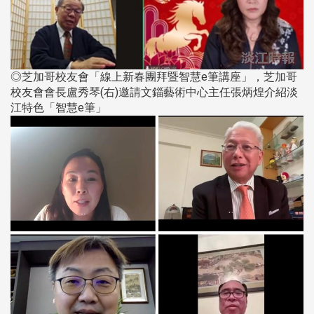
◎芝加哥校友會「線上新春團拜暨智慧e筆講座」，芝加哥
校友會會長盧秀琴(右)邀請文錙藝術中心主任張炳煌介紹淡
江特色「智慧e筆」