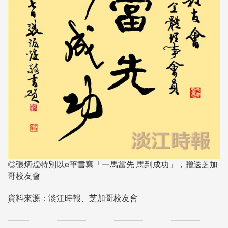
◎張炳煌特別以e筆書寫「一馬當先 馬到成功」，贈送芝加
哥校友會
資料來源：淡江時報、芝加哥校友會