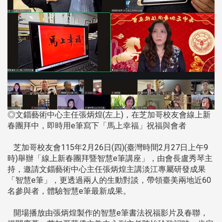
◎文錙藝術中心主任張炳煌(左上)，在芝加哥校友會線上新
春團拜中，即時用e筆寫下「馬上幸福」祝福與會者
芝加哥校友會115年2月26日(四)(臺灣時間2月27日上午9
時)舉辦「線上新春團拜暨智慧e筆講座」，由會長盧秀琴主
持，邀請文錙藝術中心主任張炳煌主講淡江專屬研發成果
「智慧e筆」，更透過兩人的生動對談，帶領臺美兩地近60
名參與者，體驗智慧e筆最新成果。
開場播放由張炳煌製作的智慧e筆書法祝福影片及春聯，