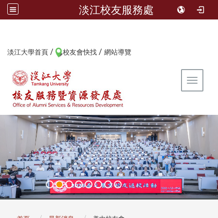
淡江校友服務處
/
/
:::
淡江大學首頁
校友會快找
網站導覽
Toggle 
:::