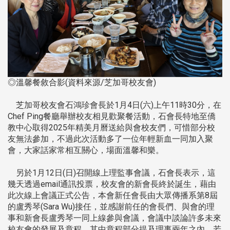
◎溫馨餐敘合影(資料來源/芝加哥校友會)
芝加哥校友會石鴻珍會長於1月4日(六)上午11時30分，在
Chef Ping餐廳舉辦校友相見歡聚餐活動，石會長特地至僑
教中心取得2025年精美月曆送給與會校友們，可惜部分校
友無法參加，不過此次活動多了一位年輕新血一同加入聚
會，大家話家常相互關心，場面溫馨和樂。
另於1月12日(日)召開線上理監事會議，石會長表示，這
幾天透過email通訊投票，校友會的新會長終於誕生，藉由
此次線上會議正式公告，本會新任會長由大眾傳播系第8屆
的盧秀琴(Sara Wu)接任，並感謝前任的會長們、與會的理
事和新會長盧秀琴一同上線參與會議，會議中談論許多未來
校友會的發展及章程，其中章程部分提及理事兩年之內，若