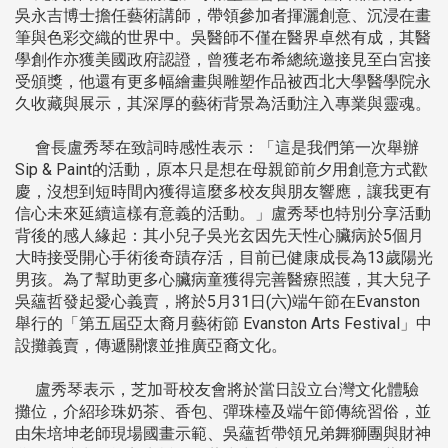
吳永吉博士擔任藝術講師，帶領參加者揮灑創意、沉浸在畫
筆與色彩交織的世界中。吳醫師不僅在醫界卓然有成，其醫
學創作亦獲美國政府認證，曾獲老布希總統邀接見至白宮接
受頒獎，他還有更多幅繪畫與雕塑作品被西北大學醫學院永
久收藏與展示，其深厚的藝術背景為活動注入專業與靈魂。
會長盧秀琴在致詞時感性表示：「這是我們第一次舉辦
Sip & Paint的活動，原本只是想在母親節前夕用創意方式歡
慶，沒想到短時間內獲得這麼多校友與朋友響應，讓我更有
信心未來延續這樣有意義的活動。」盧秀琴也特別分享活動
背後的感人緣起：其小兒子吳光玄因先天性心臟病於5個月
大時接受開心手術後奇蹟存活，目前已健康成長為13歲陽光
男孩。為了幫助更多心臟病童獲得完善醫療照護，其大兒子
吳蘊哲發起愛心義賣，將於5月31日(六)端午節在Evanston
舉行的「第五屆亞太裔月藝術節 Evanston Arts Festival」中
設攤義賣，傳遞關懷並推廣亞裔文化。
盧秀琴表示，芝加哥校友會將於當日設立台灣文化體驗
攤位，介紹珍珠奶茶、香包、彈珠檯及端午節傳統習俗，並
由朱培坤老師現場國畫示範、吳蘊哲帶領兄弟舞獅團與財神