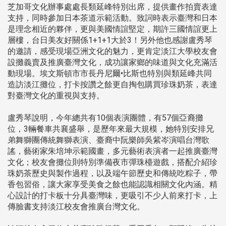
芝加哥文化辦事處處長類延峰特別出席，提供畫作拍賣表達
支持，同時參加日本茶道示範活動。致詞時表示臺灣和日本
是理念相近的夥伴，更與美國情誼堅定，期許三國情誼更上
層樓，台日美友好關係1+1+1大於3！另外他也感謝盧秀琴
的邀請，感受現場亞洲文化的魅力，更肯定淡江大學校友會
設攤義賣及推廣臺灣文化，成功讓家鄉的味道與文化充滿活
動現場。埃文斯頓市市長丹尼爾•比斯也特別與類延峰共同
造訪淡江攤位，打卡按讚之餘更自掏包購買珍珠奶茶，表達
對臺灣文化的重視與支持。
盧秀琴說明，今年總共有10個表演團體，有57個亞裔攤
位，3輛餐車共襄盛舉，是歷年來最大規模，她特別安排兄
弟舞獅團傳統舞獅表演、臺裔中阮樂師吳紫岑演唱台灣歌
謠，藝術家朱培坤示範國畫，多元藝術表演者一起推廣臺灣
文化；校友會攤位則特別準備夜市彈珠檯遊戲，搭配介紹珍
珠奶茶歷史與製作過程，以及端午節歷史和傳統吃粽子，帶
香包習俗，讓大家享受美食之餘也能認識相關文化內涵。精
心設計的打卡板十分具臺灣味，更吸引不少人前來打卡，上
傳臉書支持淡江校友會推廣台灣文化。