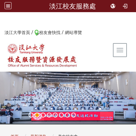
淡江校友服務處
/
/
:::
淡江大學首頁
校友會快找
網站導覽
Toggle 
:::