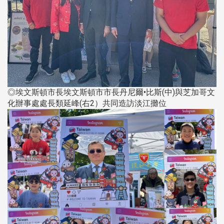
◎埃文斯頓市長埃文斯頓市市長丹尼爾•比斯(中)與芝加哥文
化辦事處處長類延峰(右2）共同造訪淡江攤位