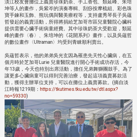
淡江校友會攤位上義賣珍珠奶茶、手工香包、類延峰、朱培
坤等人的畫作，吳紫岑的演奏專輯、刮痧按摩梳組、彩色珠
寶手鍊和玉飾、熊玩偶與醫美療程等，支持盧秀琴長子吳蘊
哲發起的義賣活動，所得將捐給芝加哥市區兒童醫院心臟科
提供需要心臟手術病童經費。其中珍珠奶茶大受歡迎，類延
峰的畫作〈春〉、朱培坤的《花開系列》畫作，以及吳蘊哲
的數位畫作〈Ultraman〉均受到青睞順利賣出。
吳蘊哲表示，他的弟弟吳光玄因為罹患先天性心臟病，在五
個月時於芝加哥Lurie 兒童醫院進行開心手術成功存活，今
年13歲，今天也特別出席活動，擔任兄弟舞獅團鼓手。為了
讓更多心臟病童可以得到完善治療，發起這項義賣募款活
動，獲得主辦單位支持，可以在攤位上義賣募款。(摘自淡
江時報1219期：
https://tkutimes.tku.edu.tw/dtl.aspx?
no=59330
)