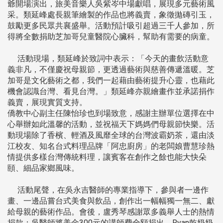
爺開場演出，旅美音樂人吳紫岑中場獻唱，展現多元藝術風
采。類延峰處長親筆繪製的作品也將義賣，象徵拋磚引玉，
鼓勵更多民眾共襄盛舉。活動預計吸引超過三千人參加，所
得將全數捐助芝加哥兒童醫院心臟科，幫助有需要的病童。
活動現場，類延峰於致詞中表示：「今天的畫飲活動意
義非凡，不僅慶祝母親節，更透過藝術與慈善傳遞溫暖。芝
加哥是文化藝術之都，我們一起藉由藝術提升心靈，也藉此
機會認識台灣、看見台灣。」類延峰亦親繪畫作並承諾捐作
義賣，展現實質支持。
僑教中心副主任陳怡珍也到場致意，感謝主辦單位選擇在中
心舉辦如此溫馨的活動，並祝福天下媽媽們母親節快樂。活
動現場除了香檳、輕酒及風靡全球的台灣波霸奶茶，還由淡
江校友、知名台式料理品牌「阿忠廚房」的老闆娘曹慧珍熱
情提供多樣台灣傳統料理，讓賓客在創作之餘也能大快朵
頤、細品家鄉風味。
活動尾聲，在吳永吉醫師的專業指導下，參與者一邊作
畫、一邊品嘗台式美食與飲品，創作出一幅幅獨一無二、獻
給母親的藝術作品。會後，盧秀琴感謝眾多義舉人士的熱情
捐款：吳醫師將美金300元的講師費全額捐出、Ryan乾奶奶