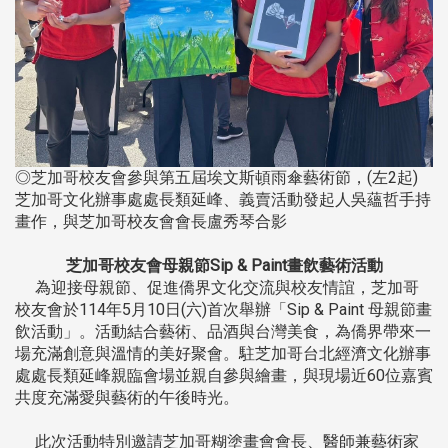
◎芝加哥校友會參與第五屆埃文斯頓雨傘藝術節，(左2起)
芝加哥文化辦事處處長類延峰、義賣活動發起人吳蘊哲手持
畫作，與芝加哥校友會會長盧秀琴合影
芝加哥校友會母親節Sip & Paint畫飲藝術活動
為迎接母親節、促進僑界文化交流與校友情誼，芝加哥
校友會於114年5月10日(六)首次舉辦「Sip & Paint 母親節畫
飲活動」。活動結合藝術、品酒與台灣美食，為僑界帶來一
場充滿創意與溫情的美好聚會。駐芝加哥台北經濟文化辦事
處處長類延峰親臨會場並親自參與繪畫，與現場近60位嘉賓
共度充滿愛與藝術的午後時光。
此次活動特別邀請芝加哥糊塗畫會會長、醫師兼藝術家