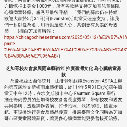
亦慷慨捐出美金1,000元，所有善款將支持芝加哥兒童醫院
心臟病童醫療。盧秀琴最後呼籲：「我們的募款仍在持續，
歡迎大家於5月31日(日)Evanston活動當天蒞臨支持，讓我
們一起以愛為名，用行動溫暖人心，共創更有意義的母親
節！」(摘自芝加哥時報：
https://chicagochinesetimes.com/2025/05/12/%E6%B
paint-
%E6%AF%8D%E8%A6%AA%E7%AF%80%E7%95%AB%E9%A3
%E4%BB%A5%E7%95%AB/
)
芝加哥校友會參與雨傘藝術節 推廣臺灣文化 為心臟病童募
款
為慶祝亞太裔傳統月，由非營利組織Evanston ASPA主辦
的第五屆埃文斯頓雨傘藝術節，於114年5月31日(六)端午節
當天中午12時，在埃文斯頓市中心 Fauntain Square 舉行，
擔任籌備委員的芝加哥校友會會長盧秀琴，帶領校友和親友
共同參與，透過舞獅表演、打卡拍照、歌謠演唱、國畫示
範、更設攤進行美食及藝品義賣，推廣臺灣文化同時為芝加
哥市區兒童醫院募資，讓更多心臟病童能更妥善接受治療。