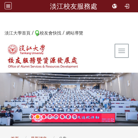
淡江校友服務處
/
/
:::
淡江大學首頁
校友會快找
網站導覽
Toggle 
:::