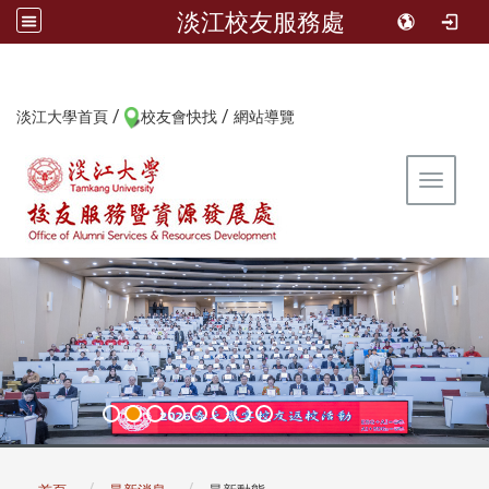
淡江校友服務處
/
/
:::
淡江大學首頁
校友會快找
網站導覽
Toggle 
:::