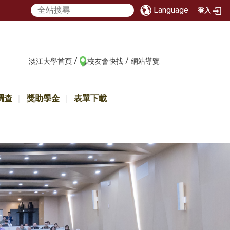
Language
登入
/
/
:::
淡江大學首頁
校友會快找
網站導覽
調查
獎助學金
表單下載