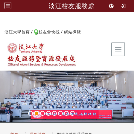
淡江校友服務處
/
/
:::
淡江大學首頁
校友會快找
網站導覽
Toggle 
:::