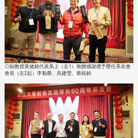
◎副教授黃健銘代表系上（左1）致贈感謝禮予歷任系友會
會長（左2起）李魁榮、吳建瑩、蔡鎤銘