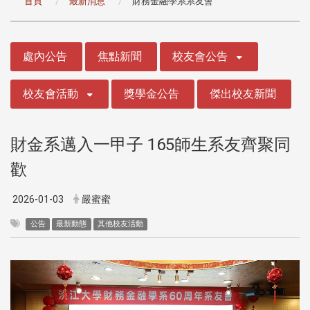
首頁
最新消息
財務金融學系系友會
:::
處內公告
焦點新聞
校友會公告
校友會活動
獎學金公告
傑出校友新聞
財金系邁入一甲子 165師生系友齊聚同
歡
2026-01-03
嚴蜜蜜
公告
最新動態
其他校友活動