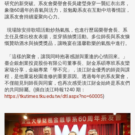
研究的新突破。系友會榮譽會長吳建瑩身穿一襲紅衣出席，
象徵60週年的喜氣與活力，並勉勵系友在互動中培養情誼，
讓系友會持續凝聚向心力。
現場除安排歌唱活動炒熱氣氛，也進行歷屆榮譽會長、系
主任及傑出校友表揚，並穿插抽獎活動。多位師長與系友慷
慨贊助酒水與抽獎獎品，讓晚宴在溫馨歡樂的氣氛中進行。
「這樣的聚會，讓我同時抱著感謝與重逢的心情回來。」
臺企銀創業投資股份有限公司董事長、財金系碩專班系友欒
家瑞分享，金融專業「學不完」，淡江財金優秀的師資與課
程，是他重返校園進修的重要原因。透過每年的系友聚會，
不僅能見到師長與同窗，也再次感受淡江財金始終是系友們
的共同歸屬。(摘自淡江時報1240 期：
https://tkutimes.tku.edu.tw/dtl.aspx?no=60005
)