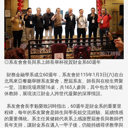
◎系友會會長與系上師長舉杯祝賀財金系60週年
財務金融學系成立60週年，系友會於115年1月3日(六)在台
北馬來亞餐廳舉辦系友聚會，歷屆系友、師長與在校生齊聚
一堂。活動現場席開16桌，共165人參與，其中包含18位退
休教師，展現淡江財金人跨世代凝聚的深厚情誼。
系友會會長李魁榮致詞時指出，60週年是財金系的重要里
程碑，每年的系友聚會是師生與學長姐交流經驗、延續情感
的重要傳統。系主任黃健銘代表系上感謝歷屆會長與教師們
長年支持，讓財金系在邁入一甲子後，仍能持續尋求教學與