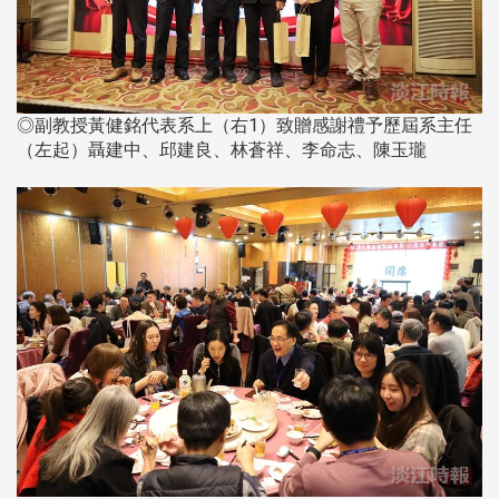
◎副教授黃健銘代表系上（右1）致贈感謝禮予歷屆系主任
（左起）聶建中、邱建良、林蒼祥、李命志、陳玉瓏