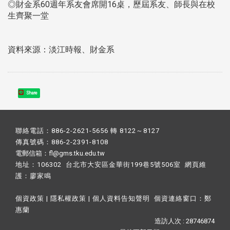
◎財金系60週年系友會席開16桌，歷屆系友、師長與在校
生齊聚一堂
資料來源：淡江時報、財金系
Share
聯絡電話：886-2-2621-5656 轉 8122～8127
傳真號碼：886-2-2391-8108
電郵信箱：fl@gms.tku.edu.tw
地址：106302 台北市大安區金華街199巷5號506室 網頁維
護：
廖家鳴​
個資政策
|
隱私權政策
|
個人資料告知聲明
個資連絡窗口：
鄭
惠蘭
造訪人次 : 28746874