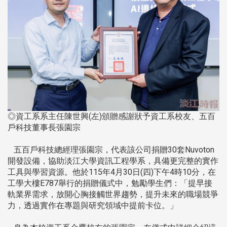
◎資工系系主任陳世興(左)頒贈感謝狀予資工系校友、五百
戶科技董事長張園宗
五百戶科技總經理張園宗，代表該公司捐贈30套Nuvoton
開發設備，協助淡江大學資訊工程學系，具備更完整的實作
工具與學習資源。他於115年4月30日(四)下午4時10分，在
工學大樓E787舉行的捐贈儀式中，勉勵學生們：「提早接
軌業界需求，放開心胸接觸世界趨勢，提升未來的職場競爭
力，透過實作在專題與研究領域中提前卡位。」