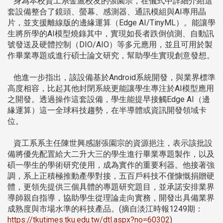
身為本校資工系金鷹校友的張園宗，在儀式中詳細介紹這
套設備整合了鏡頭、螢幕、感測器、通訊模組與AI專用晶
片，並支援離線版的邊緣運算（Edge AI/TinyML）。能讓學
生將所學的AI模型燒錄其中，實現如長者跌倒偵測、自動訊
號發送及硬體控制（DIO/AIO）等多元應用，並且可用於製
作畢業專題或進行碩士論文研究，幫助學生實現創意發想。
他進一步指出，該設備基於Android系統開發，與業界標準
高度相容，比起其他封閉系統更能讓學生專注於AI模型應用
之開發。透過操作這套設備，學生能提早接觸Edge AI（邊
緣運算）這一全球科技趨勢，在半導體或資訊開發領域卡
位。
資工系系主任陳世興感謝張園宗的資源挹注，表示該批設
備將優先配置給大二升大三的學生進行畢業專題製作，以及
碩一學生的學術研究使用，成為實作的重要利器。他接著強
調，系上正積極推動產學對接，五百戶科技不僅慷慨捐贈硬
體，更領先提供三個具體的專題研究題目，並承諾安排業界
導師親自指導，協助學生從理論走向實務，開發出具備業界
成熟度與市場水準的科技產品。(摘自淡江時報1249期：
https://tkutimes.tku.edu.tw/dtl.aspx?no=60302
)