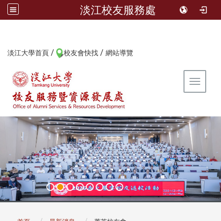
淡江校友服務處
/
/
:::
淡江大學首頁
校友會快找
網站導覽
Toggle 
:::