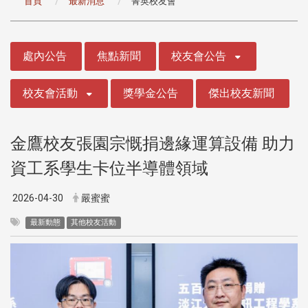
首頁
最新消息
菁英校友會
:::
處內公告
焦點新聞
校友會公告
校友會活動
獎學金公告
傑出校友新聞
金鷹校友張園宗慨捐邊緣運算設備 助力
資工系學生卡位半導體領域
2026-04-30
嚴蜜蜜
最新動態
其他校友活動