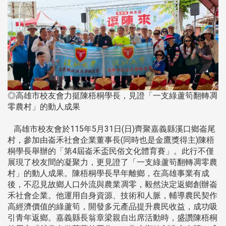
◎高雄市校友會力挺陳梧桐學長，見證「一支綠蘆筍翻轉凋
零農村」的動人成果
高雄市校友會於115年5月31日(日)齊聚嘉義縣溪口鄉崙尾
村，參加由崙禾社會企業董事長(同時也是金鷹獎得主)陳梧
桐學長舉辦的「第4屆崙禾盃民俗文化體育賽」。此行不僅
展現了校友間的凝聚力，更見證了「一支綠蘆筍翻轉凋零農
村」的動人成果。陳梧桐學長早年離鄉，在高雄事業有成
後，不忍見故鄉人口外流與農業凋零，毅然決定返鄉創辦崙
禾社會企業。他運用自身資源、技術和人脈，輔導農民契作
高經濟價值的綠蘆筍，開發多元產品提升農民收益，成功吸
引青年返鄉。嘉義縣長翁章梁親自出席活動時，盛讚陳梧桐