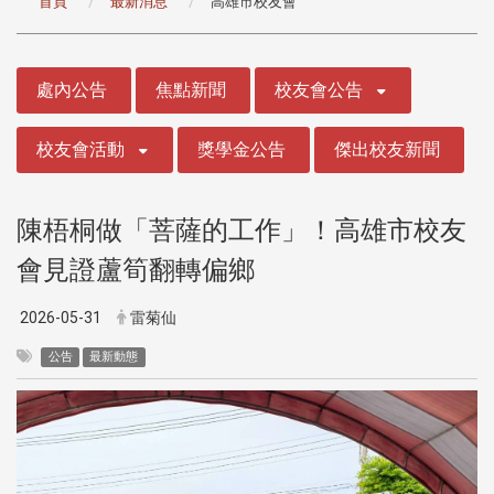
首頁
最新消息
高雄市校友會
:::
處內公告
焦點新聞
校友會公告
校友會活動
獎學金公告
傑出校友新聞
陳梧桐做「菩薩的工作」！高雄市校友
會見證蘆筍翻轉偏鄉
2026-05-31
雷菊仙
公告
最新動態