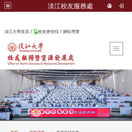
淡江校友服務處
/
/
:::
淡江大學首頁
校友會快找
網站導覽
Toggle 
:::