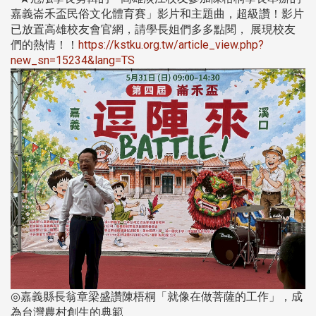
嘉義崙禾盃民俗文化體育賽」影片和主題曲，超級讚！影片
已放置高雄校友會官網，請學長姐們多多點閱， 展現校友
們的熱情！！
https://kstku.org.tw/article_view.php?
new_sn=15234&lang=TS
◎嘉義縣長翁章梁盛讚陳梧桐「就像在做菩薩的工作」，成
為台灣農村創生的典範