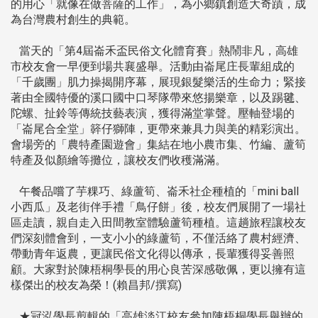
的用心「就像在做菩薩的工作」，為小鄉鎮創造大奇蹟，成
為台灣農村創生的典範。
當天的「第4屆崙禾盃民俗文化體育賽」熱鬧非凡，高雄
市校友會一早便到場共襄盛舉。活動由崙尾庄長輩組成的
「千歲團」肌力操揭開序幕，展現銀髮樂活的生命力；緊接
著由全國特優的溪口國中口琴隊帶來悠揚樂章，以及踢毽、
陀螺、扯鈴等傳統技藝表演，獲得滿堂掌聲。壓軸登場的
「崙尾合全堂」簳仔獅陣，更帶來兼具力與美的精彩演出。
會場旁的「農特產園遊會」集結在地小農市集、竹編、蘆筍
特產及似顏繪等攤位，讓校友們收穫滿滿。
午餐品嚐了芋粿巧、綠蘆筍、崙禾社企種植的「mini ball
小西瓜」及老街伴手禮「鳥仔餅」後，校友們展開了一場社
區走讀，親自走入田間教室體驗蘆筍種植。這趟旅程讓校友
們深刻體會到，一支小小的綠蘆筍，不僅活絡了農村經濟、
帶動青年返農，更讓民俗文化得以傳承，長輩獲得妥善照
顧。大家對於陳梧桐學長的用心良苦深感敬佩，更以擁有這
樣傑出的校友為榮！(賴昌邦/撰寫)
★冠泓學長剪輯的「高雄淡江校友參加陳梧桐學長舉辦的