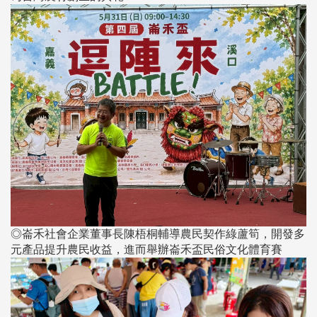
◎崙禾社會企業董事長陳梧桐輔導農民契作綠蘆筍，開發多
元產品提升農民收益，進而舉辦崙禾盃民俗文化體育賽