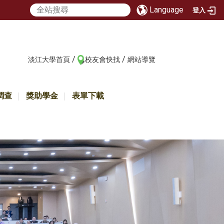
Language
登入
/
/
:::
淡江大學首頁
校友會快找
網站導覽
調查
獎助學金
表單下載