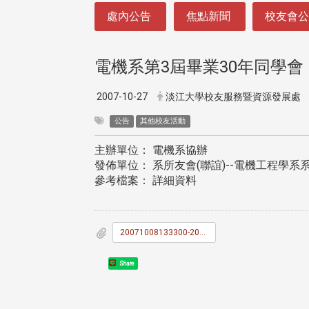
:::
處內公告
焦點新聞
校友會
電機系第3屆畢業30年同學會
2007-10-27
淡江大學校友服務暨資源發展處
公告
其他校友活動
主辦單位： 電機系協辦
發佈單位： 系所友會(聯誼)--電機工程學系
參考檔案： 詳細資料
20071008133300-20071027_E7_AC_AC3_E5_B1_86_E7_95_A2_E6_A5_AD30_E9_80_B1_E5_B9_B4_E5_90_8C_E5_AD_B8_E6_9C_83_E6_B4_BB_E5_8B_95_E8_B3_87_E6_96_99.doc
Share