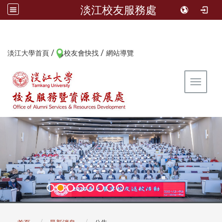
淡江校友服務處
/
/
:::
淡江大學首頁
校友會快找
網站導覽
Toggle 
:::