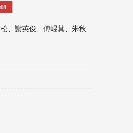
新聞
子松、謝英俊、傅崐萁、朱秋