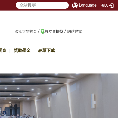
Language
登入
/
/
:::
淡江大學首頁
校友會快找
網站導覽
調查
獎助學金
表單下載