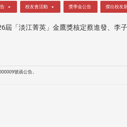
公告
校友會活動
獎學金公告
傑出校友
第26屆「淡江菁英」金鷹獎核定蔡進發、李
000009號函公告。