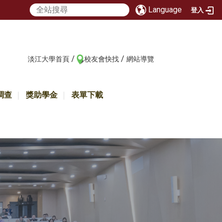
Language
登入
/
/
:::
淡江大學首頁
校友會快找
網站導覽
調查
獎助學金
表單下載