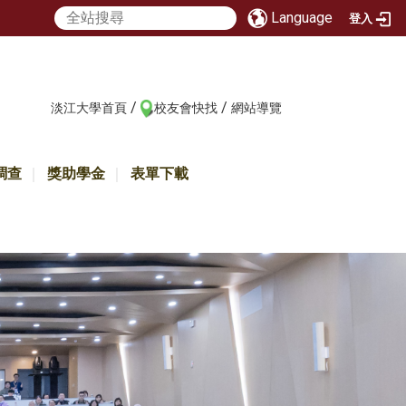
Language
登入
/
/
:::
淡江大學首頁
校友會快找
網站導覽
調查
獎助學金
表單下載