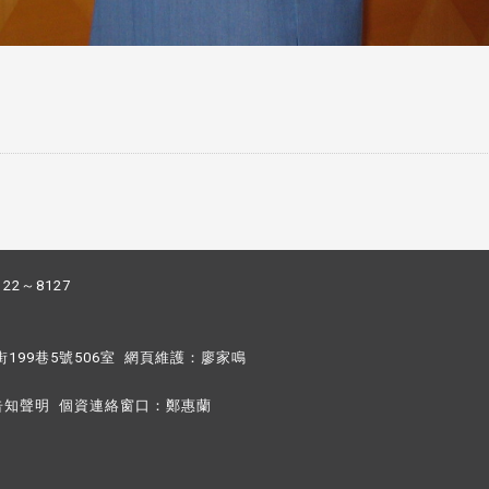
122～8127
街199巷5號506室 網頁維護：
廖家鳴​
告知聲明
個資連絡窗口：
鄭惠蘭