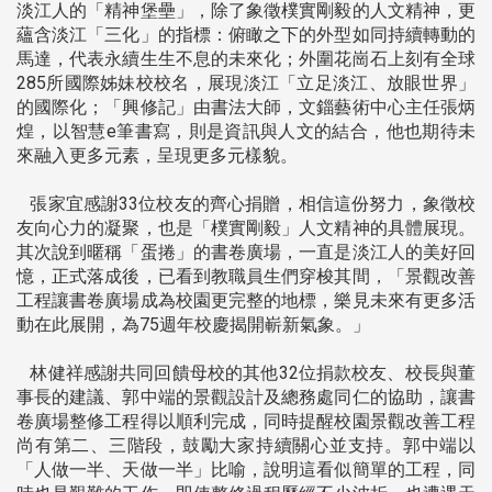
淡江人的「精神堡壘」，除了象徵樸實剛毅的人文精神，更
蘊含淡江「三化」的指標：俯瞰之下的外型如同持續轉動的
馬達，代表永續生生不息的未來化；外圍花崗石上刻有全球
285所國際姊妹校校名，展現淡江「立足淡江、放眼世界」
的國際化；「興修記」由書法大師，文錙藝術中心主任張炳
煌，以智慧e筆書寫，則是資訊與人文的結合，他也期待未
來融入更多元素，呈現更多元樣貌。
張家宜感謝33位校友的齊心捐贈，相信這份努力，象徵校
友向心力的凝聚，也是「樸實剛毅」人文精神的具體展現。
其次說到暱稱「蛋捲」的書卷廣場，一直是淡江人的美好回
憶，正式落成後，已看到教職員生們穿梭其間，「景觀改善
工程讓書卷廣場成為校園更完整的地標，樂見未來有更多活
動在此展開，為75週年校慶揭開嶄新氣象。」
林健祥感謝共同回饋母校的其他32位捐款校友、校長與董
事長的建議、郭中端的景觀設計及總務處同仁的協助，讓書
卷廣場整修工程得以順利完成，同時提醒校園景觀改善工程
尚有第二、三階段，鼓勵大家持續關心並支持。郭中端以
「人做一半、天做一半」比喻，說明這看似簡單的工程，同