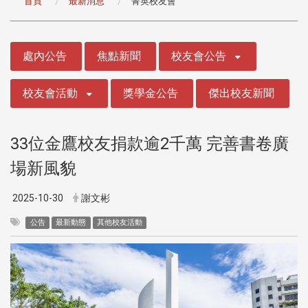
首頁
最新消息
菁英校友會
:::
處內公告
焦點新聞
校友會公告
校友會活動
獎學金公告
傑出校友新聞
33位金鷹校友捐款逾2千萬 完善書卷廣
場新風貌
2025-10-30
謝文彬
公告
最新動態
其他校友活動