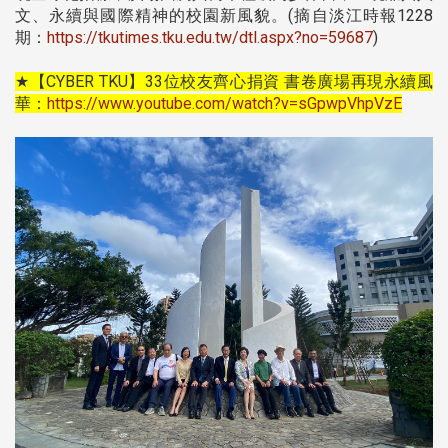
文、永續與國際精神的校園新風貌。(摘自淡江時報1228
期：
https://tkutimes.tku.edu.tw/dtl.aspx?no=59687
)
★【CYBER TKU】33位校友齊心捐資 書卷廣場再現永續風
華：
https://www.youtube.com/watch?v=sGpwpVhpVzE