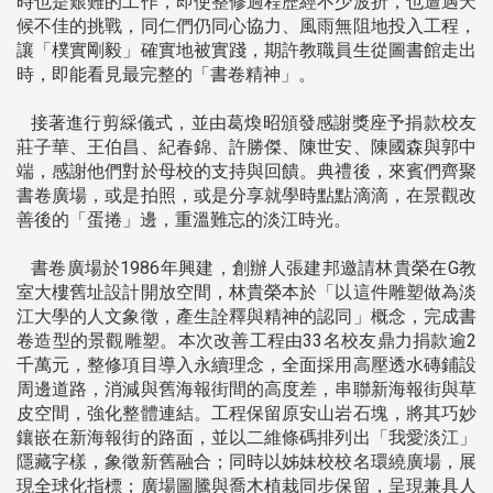
時也是艱難的工作，即使整修過程歷經不少波折，也遭遇天
候不佳的挑戰，同仁們仍同心協力、風雨無阻地投入工程，
讓「樸實剛毅」確實地被實踐，期許教職員生從圖書館走出
時，即能看見最完整的「書卷精神」。
接著進行剪綵儀式，並由葛煥昭頒發感謝獎座予捐款校友
莊子華、王伯昌、紀春錦、許勝傑、陳世安、陳國森與郭中
端，感謝他們對於母校的支持與回饋。典禮後，來賓們齊聚
書卷廣場，或是拍照，或是分享就學時點點滴滴，在景觀改
善後的「蛋捲」邊，重溫難忘的淡江時光。
書卷廣場於1986年興建，創辦人張建邦邀請林貴榮在G教
室大樓舊址設計開放空間，林貴榮本於「以這件雕塑做為淡
江大學的人文象徵，產生詮釋與精神的認同」概念，完成書
卷造型的景觀雕塑。本次改善工程由33名校友鼎力捐款逾2
千萬元，整修項目導入永續理念，全面採用高壓透水磚鋪設
周邊道路，消減與舊海報街間的高度差，串聯新海報街與草
皮空間，強化整體連結。工程保留原安山岩石塊，將其巧妙
鑲嵌在新海報街的路面，並以二維條碼排列出「我愛淡江」
隱藏字樣，象徵新舊融合；同時以姊妹校校名環繞廣場，展
現全球化指標；廣場圖騰與喬木植栽同步保留，呈現兼具人