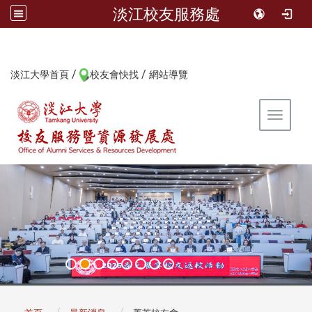
淡江校友服務處
/
/
:::
淡江大學首頁
校友會快找
網站導覽
Toggle 
:::