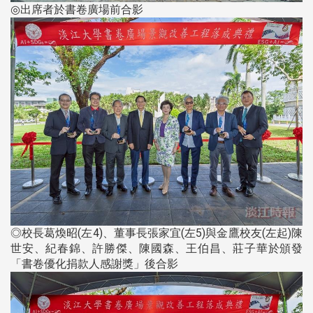
◎出席者於書卷廣場前合影
◎校長葛煥昭(左4)、董事長張家宜(左5)與金鷹校友(左起)陳
世安、紀春錦、許勝傑、陳國森、王伯昌、莊子華於頒發
「書卷優化捐款人感謝獎」後合影