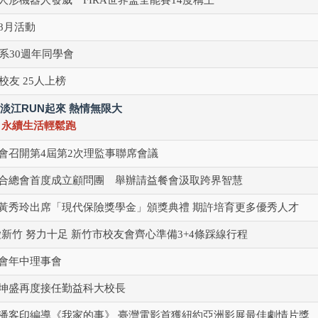
8月活動
系30週年同學會
校友 25人上榜
25淡江RUN起來 熱情無限大
慶 永續生活輕鬆跑
會召開第4屆第2次理監事聯席會議
合總會首度成立顧問團 舉辦請益餐會汲取跨界智慧
黃秀玲出席「現代保險獎學金」頒獎典禮 期許培育更多優秀人才
愛新竹 努力十足 新竹市校友會齊心準備3+4條踩線行程
會年中理事會
坤盛再度接任勤益科大校長
潘客印編導《我家的事》 臺灣電影首獲紐約亞洲影展最佳劇情片獎