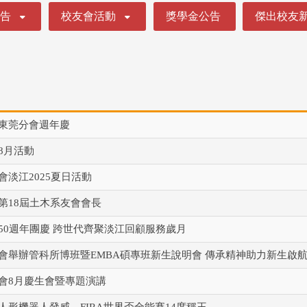
公告
校友會活動
獎學金公告
傑出校友
東莞分會週年慶
8月活動
會淡江2025夏日活動
第18屆土木系友會會長
50週年團慶 跨世代齊聚淡江回顧服務歲月
會舉辦管科所博班暨EMBA碩專班新生說明會 傳承精神助力新生啟
會8月慶生會暨專題演講
人形機器人發威 FIRA世界盃全能賽14度稱王