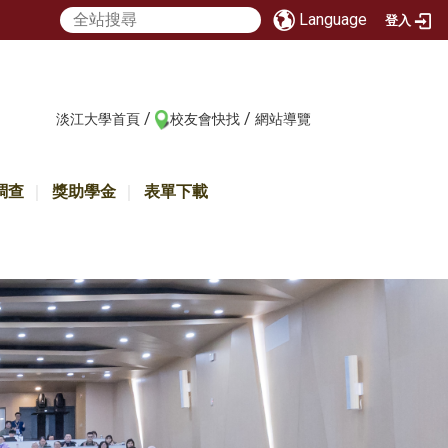
Language
登入
/
/
:::
淡江大學首頁
校友會快找
網站導覽
調查
獎助學金
表單下載