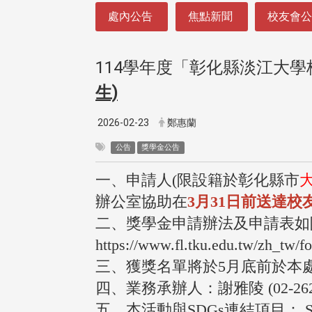
:::
處內公告
焦點新聞
校友會
114學年度「彰化縣淡江⼤
生)
2026-02-23
鄭惠蘭
公告
獎學金公告
一、申請人(限設籍於彰化縣市
辦公室協助在
3
月31日前送達校
二、獎學金申請辦法及申請表如
https://www.fl.tku.edu.tw/zh_tw/f
三、獲獎名單將於5月底前於本
四、業務承辦人：謝雅陵 (02-2621
五、本活動與SDGs連結項目： SD