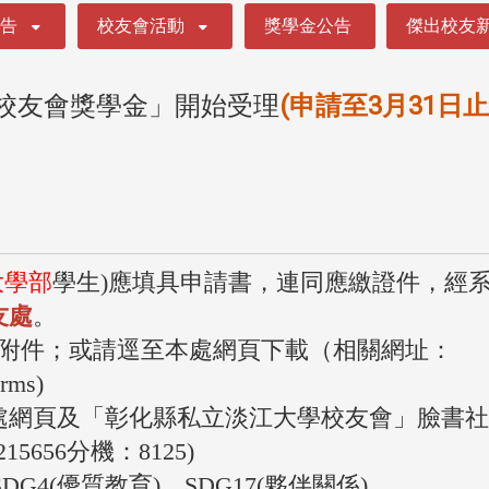
公告
校友會活動
獎學金公告
傑出校友
學校友會獎學⾦」開始受理
(申請⾄3⽉31⽇⽌
大學部
學生)應填具申請書，連同應繳證件，經
友處
。
附件；或請逕至本處網頁下載（相關網址：
orms)
處網頁及「彰化縣私立淡江大學校友會」臉書
5656分機：8125)
G4(優質教育)、SDG17(夥伴關係)。