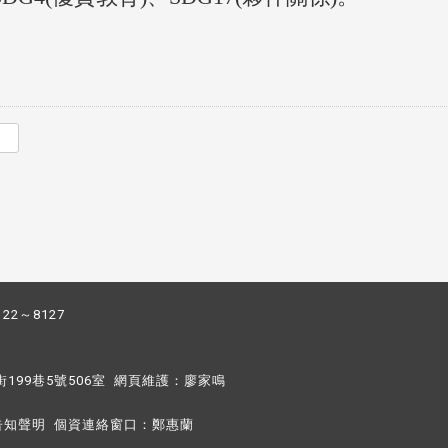
122～8127
街199巷5號506室 網頁維護：
廖家鳴​
告知聲明
個資連絡窗口：
鄭惠蘭