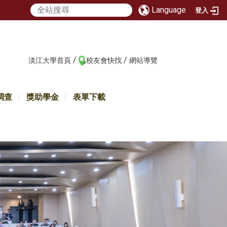
Language
登入
/
/
:::
淡江大學首頁
校友會快找
網站導覽
調查
獎助學金
表單下載