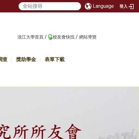
Language
登入
/
/
:::
淡江大學首頁
校友會快找
網站導覽
調查
獎助學金
表單下載