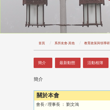
:::
首頁
系所友會-其他
教育政策與領導研
:::
簡介
最新動態
活動相簿
簡介
關於本會
會長 / 理事長 ： 劉文鴻