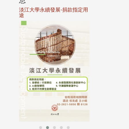
息
息
淡江大學永續發展-捐款指定用
校友個人資料保
途
母校配合「個人資
行，並導入個資管
個人資料應盡善良
並於母校 ...