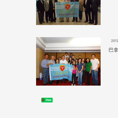
頭版 熱門焦點
頭版 熱門焦點
治大學主任秘書曾守正率隊
十四載深耕校友情誼 校友
訪校友處 深化校友工作交
執行長彭春陽榮退 校友感
共享實務經驗
相伴同行
2012
巴
治大學主任秘書、中文系校友
校友處執行長彭春陽於115年
守正，於115年6月2日(二)率政
30日(四)榮退，為其十四年來
大學校友服務相關同仁蒞臨本 ...
校友服務、凝聚海內外校友情 ...
Share
 版 校友會活動 (海
2 版 校友會活動 (海