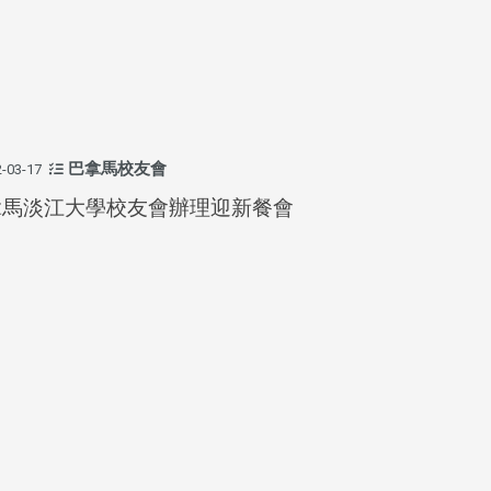
頭版 熱門焦點
頭版 熱門焦點
處
校友處新任執行長武士戎上
淡江大學董事會議改
念
任 攜手校友共創淡江新里程
聘任許輝煌為校長 新
董事
巴拿馬校友會
-03-17
拿馬淡江大學校友會辦理迎新餐會
淡江大學於115年7月30日(四)舉
辦布達暨單位主管交接典禮。115
7月
本校校長葛煥昭將於今(1
學年度校友服務暨資源發展 ...
深耕
月31日(五)任期屆滿。董
24日(三)下午5時 ...
2 版 校友會活動 (海
2 版 校友會活動 