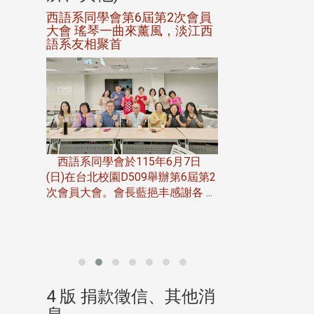
進會第2
西語系同學會第6屆第2次會員
第一屆淡韻盃歌
大會 瑤琴一曲來薰風，淡江西
賽公開抽籤 落
語系友相聚首
正、公開競賽精
一次會員
在台北校
西語系同學會於115年6月7日
伯申研發
(日)在台北校園D509舉辦第6屆第2
次會員大會。會長藍挹丰感謝各 ...
由社團法人淡江大
合總會主辦的「淡
韻盃歌唱大賽」，於11
、其他消
4 版 捐款徵信、其他消
4 版 捐款