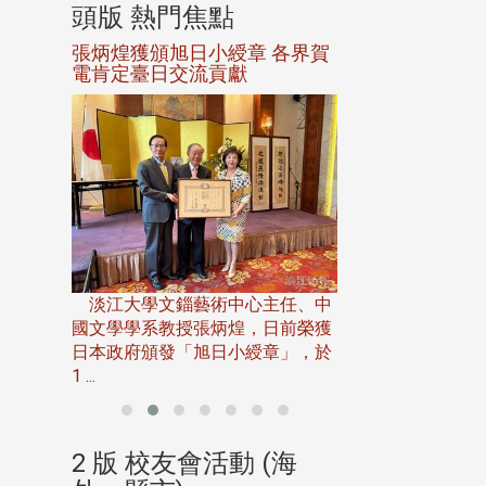
頭版 熱門焦點
頭版 熱門焦
選案報部
張炳煌獲頒旭日小綬章 各界賀
觀勢匯天下校友
聘范巽綠
電肯定臺日交流貢獻
淡江大學推廣教育處
13日(六)舉辦「
淡江大學文錙藝術中心主任、中
屆開學典禮暨共識營，
15)年7
國文學學系教授張炳煌，日前榮獲
事會於6月
日本政府頒發「旭日小綬章」，於
1 ...
(海
2 版 校友會活動 (海
2 版 校友會