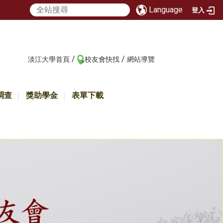
Language
登入
/
/
:::
淡江大學首頁
校友會快找
網站導覽
調查
獎助學金
表單下載