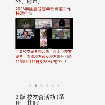
外、縣市)
外、縣市)
5年年中
2026泰國曼谷雙年會籌備工作
北加州校友會參
116年
持續推進
仲夏舞會 牛仔之
下屆世界
歡
世界校友總會聯合會、東南亞校友
總會、泰國校友會及校友處分別於
7日(日)
115年6月11日及25日(四)下午3 ...
務中心
北加州校友會於115
開115
晚，參加由北加州
聯合會在Foster Ci ..
(系
3 版 校友會活動 (系
3 版 校友會
所、其他)
所、其他)