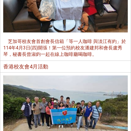
芝加哥校友會首創會長信箱「等一人咖啡 與淡江有約」於
114年4月3日(四)開張！第一位預約校友潘建邦和會長盧秀
琴，秘書長曾淑鈞一起在線上咖啡廳喝咖啡。
香港校友會4月活動