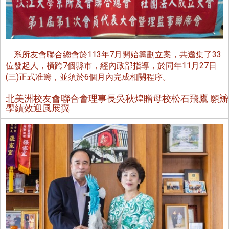
系所友會聯合總會於113年7月開始籌劃立案，共邀集了33
位發起人，橫跨7個縣市，經內政部指導，於同年11月27日
(三)正式准籌，並須於6個月內完成相關程序。
北美洲校友會聯合會理事長吳秋煌贈母校松石飛鷹 願辧
學績效迎風展翼