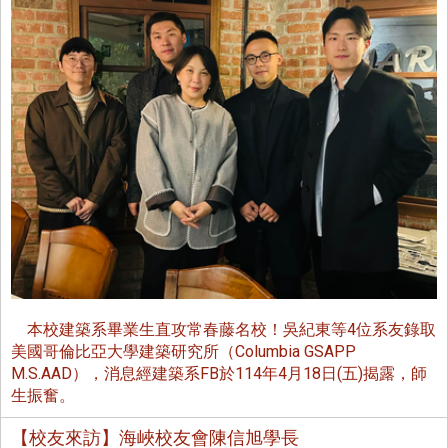
本校建築系畢業生直攻常春藤名校！吳紀東等4位系友錄取
美國哥倫比亞大學建築研究所（Columbia GSAPP
M.S.AAD），消息經建築系FB於114年4月18日(五)揭露，師
生振奮。
【校友來訪】海峽校友會陳信旭學長