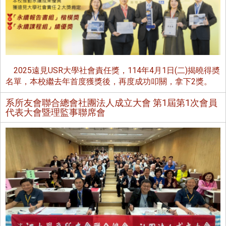
2025遠見USR大學社會責任獎，114年4月1日(二)揭曉得奬
名單，本校繼去年首度獲獎後，再度成功叩關，拿下2獎。
系所友會聯合總會社團法人成立大會 第1屆第1次會員
代表大會暨理監事聯席會