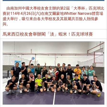
由南加州中國大專校友會主辦的第2屆「大專杯」匹克球比
賽於114年4月26日(六)在南艾爾蒙地Whittier Narrows體育場
盛大舉行，吸引來自各大學校友及其親屬共百餘人熱情參
與。
馬來西亞校友會舉辦閣「淡」蝦米！匹克球球賽