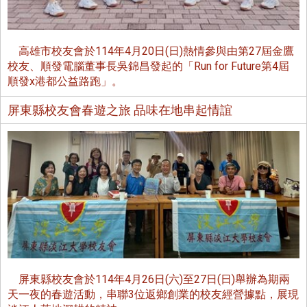
高雄市校友會於114年4月20日(日)熱情參與由第27屆金鷹
校友、順發電腦董事長吳錦昌發起的「Run for Future第4屆
順發x港都公益路跑」。
屏東縣校友會春遊之旅 品味在地串起情誼
屏東縣校友會於114年4月26日(六)至27日(日)舉辦為期兩
天一夜的春遊活動，串聯3位返鄉創業的校友經營據點，展現