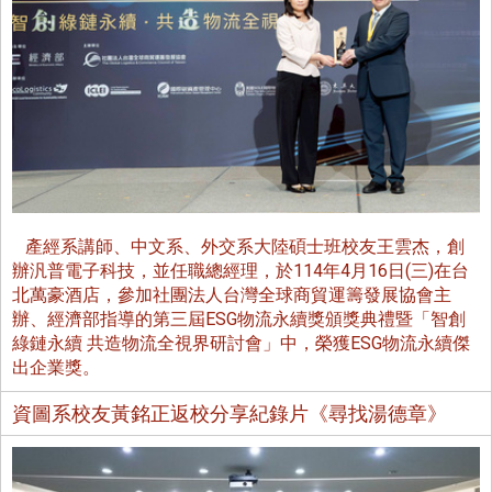
產經系講師、中文系、外交系大陸碩士班校友王雲杰，創
辦汎普電子科技，並任職總經理，於114年4月16日(三)在台
北萬豪酒店，參加社團法人台灣全球商貿運籌發展協會主
辦、經濟部指導的第三屆ESG物流永續獎頒獎典禮暨「智創
綠鏈永續 共造物流全視界研討會」中，榮獲ESG物流永續傑
出企業獎。
資圖系校友黃銘正返校分享紀錄片《尋找湯德章》