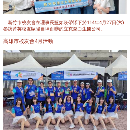
新竹市校友會在理事長藍如瑛帶隊下於114年4月27日(六)
參訪菁英校友歐陽自坤創辦的立克銘白生醫公司。
高雄市校友會4月活動