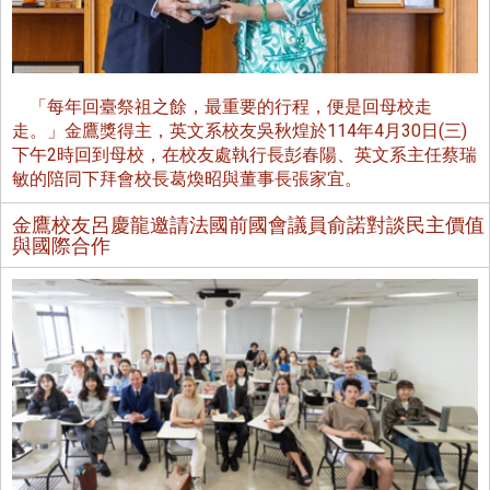
「每年回臺祭祖之餘，最重要的行程，便是回母校走
走。」金鷹獎得主，英文系校友吳秋煌於114年4月30日(三)
下午2時回到母校，在校友處執行長彭春陽、英文系主任蔡瑞
敏的陪同下拜會校長葛煥昭與董事長張家宜。
金鷹校友呂慶龍邀請法國前國會議員俞諾對談民主價值
與國際合作