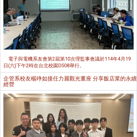
電子與電機系友會第2屆第10次理監事會議於114年4月19
日(六)下午2時在台北校園D508舉行。
企管系校友楊竫如接任力麗觀光董座 分享飯店業的永續
經營