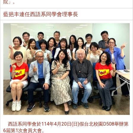
院」。
藍挹丰連任西語系同學會理事長
西語系同學會於114年4月20日(日)假台北校園D508舉辦第
6屆第1次會員大會。