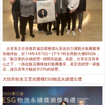
企管系主任張雍昇邀請甫獲傑出系友的力麗觀光集團董事
長楊竫如，於114年4月7日(一)下午1時在商館大樓B302b，
以「飯店業的永續經營—挑戰與超越」為題，分享在沒有靠
山之下，一路從飯店櫃檯做到集團董座，甚至曾經營一家飯
店，讓住房率大幅提升25%的經歷。
大陸所校友王雲杰榮獲ESG物流永續傑出獎