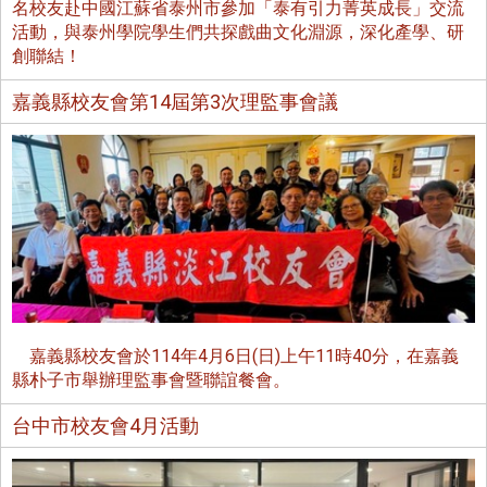
名校友赴中國江蘇省泰州市參加「泰有引力菁英成長」交流
活動，與泰州學院學生們共探戲曲文化淵源，深化產學、研
創聯結！
嘉義縣校友會第14屆第3次理監事會議
嘉義縣校友會於114年4月6日(日)上午11時40分，在嘉義
縣朴子市舉辦理監事會暨聯誼餐會。
台中市校友會4月活動