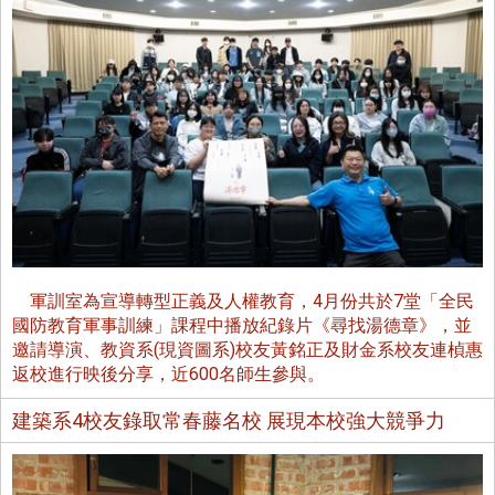
軍訓室為宣導轉型正義及人權教育，4月份共於7堂「全民
國防教育軍事訓練」課程中播放紀錄片《尋找湯德章》，並
邀請導演、教資系(現資圖系)校友黃銘正及財金系校友連楨惠
返校進行映後分享，近600名師生參與。
建築系4校友錄取常春藤名校 展現本校強大競爭力