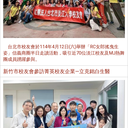
台北市校友會於114年4月12日(六)舉辦「RC女郎搖曳生
姿」信義商圈半日走讀活動，吸引近70位淡江校友及MJ熱舞
團成員踴躍參與。
新竹市校友會參訪菁英校友企業—立克銘白生醫