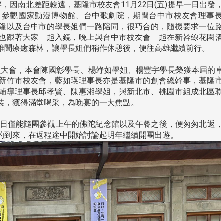
辦，因南北差距較遠，基隆市校友會11月22日(五)提早一日出發
，參觀國家動漫博物館、台中歌劇院，期間台中市校友會理事
隆以及台中市的學長姐們一路陪同，很巧合的，隨機要求一位
也跟著大家一起入鏡，晚上與台中市校友會一起在新幹線花園
雅聞療癒森林，讓學長姐們稍作休憩後，便往高雄繼續前行。
員大會，本會陳國彰學長、楊竫如學姐、楊豐宇學長榮獲本屆的
新竹市校友會，藍如瑛理事長亦是基隆市的創會總幹事，基隆
輔導理事長邱孝賢、陳惠湘學姐，與新北市、桃園市組成北區
裝，獲得滿堂喝采，為晚宴的一大焦點。
第3日僅能隨團參觀上午的佛陀紀念館以及午餐之後，便匆匆北返
的到來，在返程途中開始討論起明年繼續開團出遊。