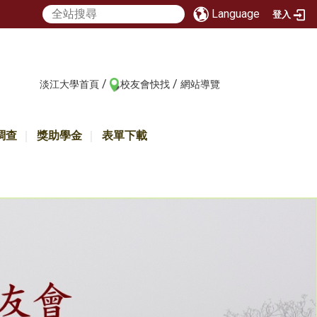
Language
登入
/
/
:::
淡江大學首頁
校友會快找
網站導覽
調查
獎助學金
表單下載