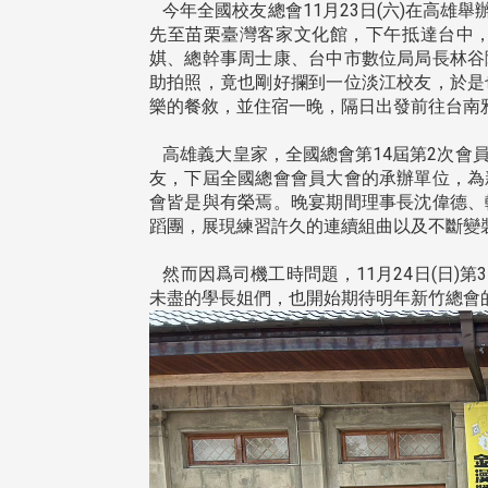
今年全國校友總會11月23日(六)在高雄舉
先至苗栗臺灣客家文化館，下午抵達台中
娸、總幹事周士康、台中市數位局局長林谷
助拍照，竟也剛好攔到一位淡江校友，於是
樂的餐敘，並住宿一晚，隔日出發前往台南
高雄義大皇家，全國總會第14屆第2次會
友，下屆全國總會會員大會的承辦單位，為
會皆是與有榮焉。晚宴期間理事長沈偉德、
蹈團，展現練習許久的連續組曲以及不斷變
然而因爲司機工時問題，11月24日(日)
未盡的學長姐們，也開始期待明年新竹總會