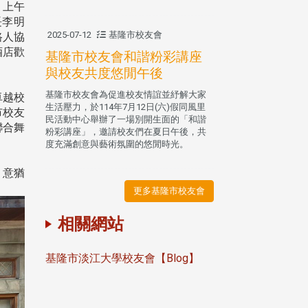
，上午
長李明
2025-07-12
基隆市校友會
路人協
酒店歡
基隆市校友會和諧粉彩講座
與校友共度悠閒午後
基隆市校友會為促進校友情誼並紓解大家
卓越校
生活壓力，於114年7月12日(六)假同風里
市校友
民活動中心舉辦了一場別開生面的「和諧
聯合舞
粉彩講座」，邀請校友們在夏日午後，共
度充滿創意與藝術氛圍的悠閒時光。
，意猶
更多基隆市校友會
相關網站
基隆市淡江大學校友會【Blog】