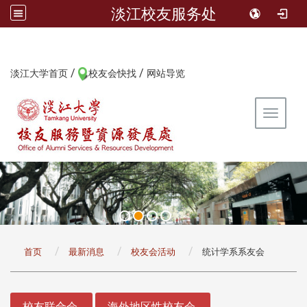
淡江校友服务处
/
/
:::
淡江大学首页
校友会快找
网站导览
Toggle 
:::
首页
最新消息
校友会活动
统计学系系友会
:::
校友联合会
海外地区性校友会