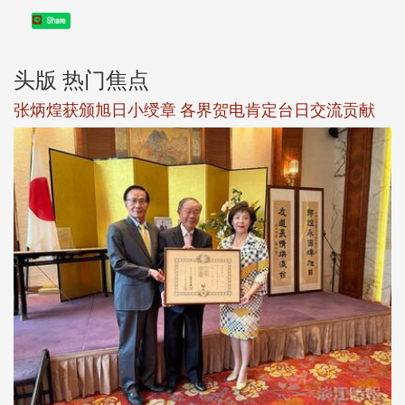
Share
头版 热门焦点
新
张炳煌获颁旭日小绶章 各界贺电肯定台日交流贡献
淡