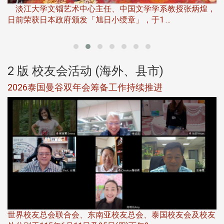
下
淡江大学文锱艺术中心主任、中国文学学系教授张炳煌，
日前荣获日本政府颁发「旭日小绶章」，于1 ...
董
2 版 校友会活动 (海外、县市)
选
2026泰国曼谷双年会筹备工作持续推进
5
世界校友总会联合会、东南亚校友总会、泰国校友会及校友
服