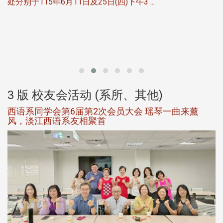
处分别于115年6月11日及25日(四)下午3 ...
北
大
3 版 校友会活动 (系所、其他)
西语系同学会第6届第2次会员大会 瑶琴一曲来薰
风，淡江西语系友相聚首