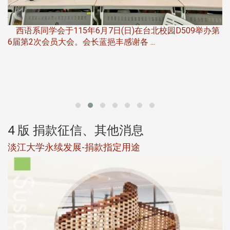
，
西语系同学会于115年6月7日(日)在台北校园D509举办第
6届第2次会员大会。会长蓝挹丰感谢各 ...
第
4 版 捐款征信、其他消息
淡江大学永续发展-捐款指定用途