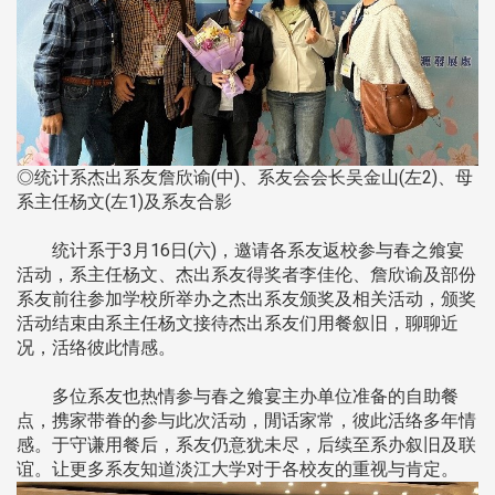
◎统计系杰出系友詹欣谕(中)、系友会会长吴金山(左2)、母
系主任杨文(左1)及系友合影
统计系于3月16日(六)，邀请各系友返校参与春之飨宴
活动，系主任杨文、杰出系友得奖者李佳伦、詹欣谕及部份
系友前往参加学校所举办之杰出系友颁奖及相关活动，颁奖
活动结束由系主任杨文接待杰出系友们用餐叙旧，聊聊近
况，活络彼此情感。
多位系友也热情参与春之飨宴主办单位准备的自助餐
点，携家带眷的参与此次活动，閒话家常，彼此活络多年情
感。于守谦用餐后，系友仍意犹未尽，后续至系办叙旧及联
谊。让更多系友知道淡江大学对于各校友的重视与肯定。