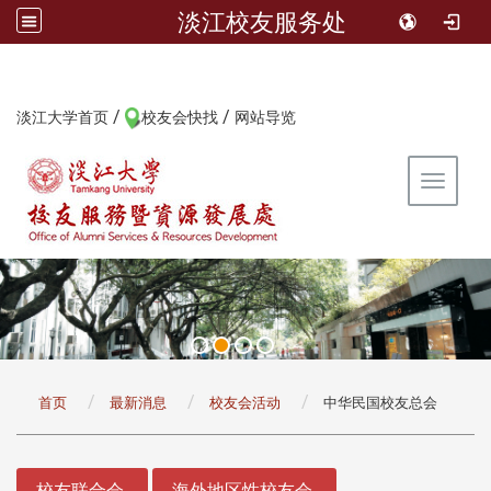
淡江校友服务处
/
/
:::
淡江大学首页
校友会快找
网站导览
Toggle 
:::
首页
最新消息
校友会活动
中华民国校友总会
:::
校友联合会
海外地区性校友会