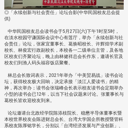
◎「永续创新与社会责任」论坛合影(中华民国校友总会提
供)
中华民国校友总会读书会于5月27日(六)下午1时至5时，
在淡水校园守谦国际会议中心有莲厅，举办「永续创新与社
会责任」论坛，张家宜董事长、葛焕昭校长、许辉煌学术副
校长、林俊宏行政副校长，本校各一二级单位主管，及各地
区校友们齐聚论坛，晚上由林健祥总会长作东，邀请长官及
校友们到渔人码头福容饭店聚餐。
林总会长致词表示，2021年举办「中美贸易战」读书会论
坛，获得校友极大回响，决定承接「淡江人爱读书」的精
神，再次举办；读书会张瑞峰会长表示校友读书会定期举办
小型的读书会已12年，以当下社会议题来讨论。张董事长与
葛校长皆欢迎校友到来。
论坛邀请台北政经学院陈添枝院长、稳懋半导体董事长暨
本校世界校友会陈进财总会长、台湾大学国企所教授暨管科
系校友陈厚铭学长，分别以「台湾经济发展与产业创新」、