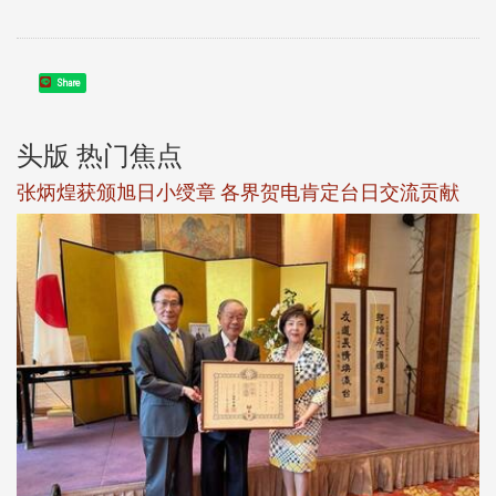
Share
头版 热门焦点
新
张炳煌获颁旭日小绶章 各界贺电肯定台日交流贡献