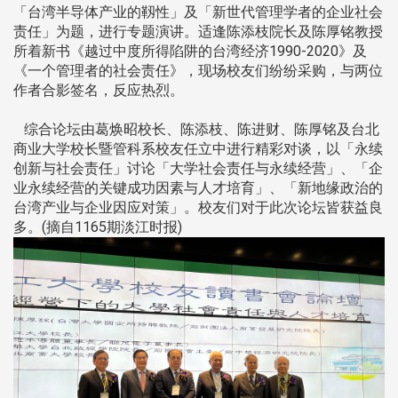
「台湾半导体产业的靱性」及「新世代管理学者的企业社会
责任」为题，进行专题演讲。适逢陈添枝院长及陈厚铭教授
所着新书《越过中度所得陷阱的台湾经济1990-2020》及
《一个管理者的社会责任》，现场校友们纷纷采购，与两位
作者合影签名，反应热烈。
综合论坛由葛焕昭校长、陈添枝、陈进财、陈厚铭及台北
商业大学校长暨管科系校友任立中进行精彩对谈，以「永续
创新与社会责任」讨论「大学社会责任与永续经营」、「企
业永续经营的关键成功因素与人才培育」、「新地缘政治的
台湾产业与企业因应对策」。校友们对于此次论坛皆获益良
多。(摘自1165期淡江时报)