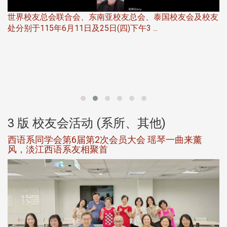
世界校友总会联合会、东南亚校友总会、泰国校友会及校友
服
处分别于115年6月11日及25日(四)下午3 ...
北
大
3 版 校友会活动 (系所、其他)
西语系同学会第6届第2次会员大会 瑶琴一曲来薰
风，淡江西语系友相聚首