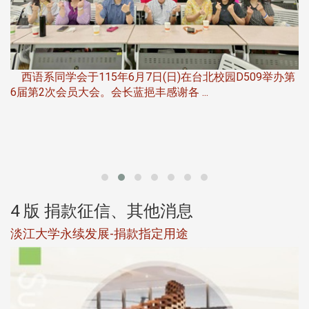
，
西语系同学会于115年6月7日(日)在台北校园D509举办第
6届第2次会员大会。会长蓝挹丰感谢各 ...
第
4 版 捐款征信、其他消息
淡江大学永续发展-捐款指定用途