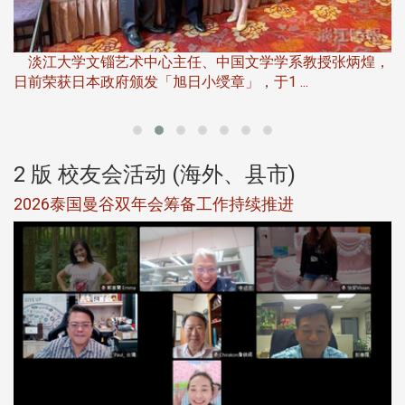
淡
下
淡江大学文锱艺术中心主任、中国文学学系教授张炳煌，
日前荣获日本政府颁发「旭日小绶章」，于1 ...
董
2 版 校友会活动 (海外、县市)
选
2026泰国曼谷双年会筹备工作持续推进
5