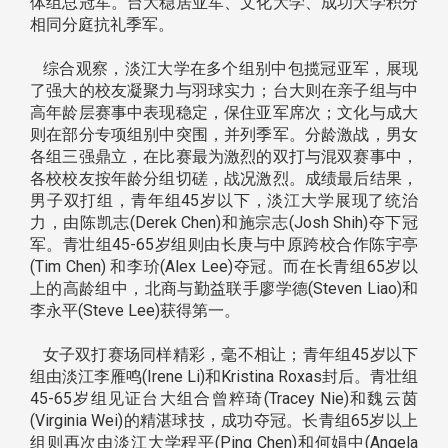
体组总冠军。台大稳居亚军、文化大学、成功大学积分
相同分庭抗礼季军。
综合观察，淡江大学在多个组别中包揽冠亚军，展现
了强大的校友凝聚力与羽球实力；台大则在亲子组与中
高年龄层赛事中表现稳定，保住亚军席次；文化与成大
则在部分专项组别中突围，并列季军。分龄激战，男女
各组三强鼎立，在比赛最为激烈的双打与混双赛事中，
各校校友按年龄分组切磋，战况激烈。成绩最后结果，
男子双打组，青年组45岁以下，淡江大学展现了统治
力，由陈凯志(Derek Chen)和施宗志(Josh Shih)夺下冠
军。青壮组45-65岁组则由长庚与中原跨校合作陈宇亭
(Tim Chen) 和李玠(Alex Lee)夺冠。而在长青组65岁以
上的高龄组中，北商与勤益联手廖学德(Steven Liao)和
李永平(Steve Lee)获得第一。
女子双打赛场同样精彩，毫不相让；青年组45岁以下
组由淡江李雁鸣(Irene Li)和Kristina Roxas封后。青壮组
45-65岁组见证台大组合曾粹琦(Tracey Nie)和魏云茵
(Virginia Wei)的精湛球技，成功夺冠。长青组65岁以上
组则再次由淡江大学程平(Ping Chen)和何娟中(Angela