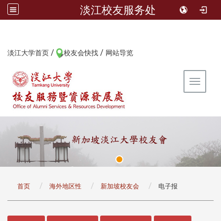
淡江校友服务处
/
/
:::
淡江大学首页
校友会快找
网站导览
Toggle 
:::
首页
海外地区性
新加坡校友会
电子报
:::