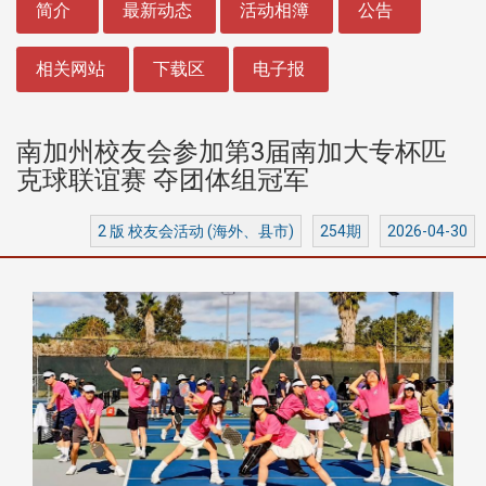
简介
最新动态
活动相簿
公告
相关网站
下载区
电子报
南加州校友会参加第3届南加大专杯匹
克球联谊赛 夺团体组冠军
2 版 校友会活动 (海外、县市)
254期
2026-04-30