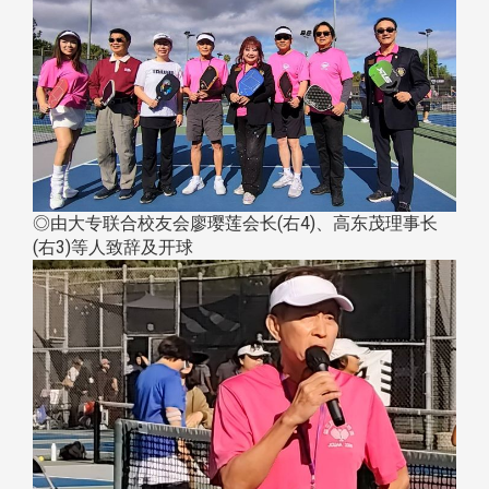
◎由大专联合校友会廖璎莲会长(右4)、高东茂理事长
(右3)等人致辞及开球