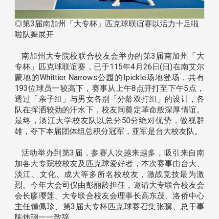
◎第3届南加州「大专杯」匹克球联谊赛以活力十足啦
啦队舞展开
南加州大专院校联合校友会举办的第3届南加州「大
专杯」匹克球联谊赛，已于115年4月26日(日)在南艾尔
蒙地的Whittier Narrows公园的Ipickle场地登场，共有
193位球员一较高下，赛事从上午8点开打至下午5点，
透过「亲子组」与男女各别「分龄双打组」的设计，各
队在挥洒较劲的汗水下，校友间奠定革命般深厚情谊。
最终，淡江大学校友队以总分50分绝对优势，傲视群
雄，夺下本届团体组总积分冠军，亚军是台大校友队。
活动举办到第3届，参赛人次越来越多，吸引来自南
加各大专院校校友及匹克球爱好者，本次赛事由台大、
淡江、文化、成大等多所名校校友，激战竞技最为激
烈。今年大会司仪由彭丽龄担任，邀请大专联合校友会
会长廖璎莲、大专联合校友会理事长高东茂、洛侨中心
主任锺佩珍、第3届大专杯匹克球赛召集张骥、总干事
陈炜翔一一致辞。