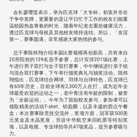
会长廖璎莲表示，举办匹克球「大专杯」初衷并非在
于争夺奖牌，更重要的是让平日忙于工作的校友们能重
温校园热血青春的时光，随着年纪老去重拾健康活力，
透过匹克球与母校及其他校友维持连结。所以，「友谊
第一，赛事圆满」非常感谢大家热情的参与。
总干事陈炜翔介绍本届比赛规模再创新高，共有来自
20所院校的139名选手参赛，总计安排201场比赛，上
午进行男子双打与女子双打赛事，中午继续进行亲子组
与混合双打赛事，下午举行颁奖典礼与抽奖活动。陈炜
翔指出，匹克球结合网球、羽球与台球特色，匹克球已
有65年历史，目前全球有2,300万人在打，成为近年全
球最受欢迎的运动之一，老中青没有年龄的限制，被誉
为「全龄运动」。今年为了鼓励校友参与，参加者可以
领取精美的活动T-shirt、钥匙圈，以及丰盛的西点午餐
盒；本次赛事除竞技交流外，奖项方面，冠军获500美
元奖金及水晶奖座，另设中华航空来回机票等特别奖
项，以及电视、专业球拍等共47项奖品，提升参赛吸引
力。