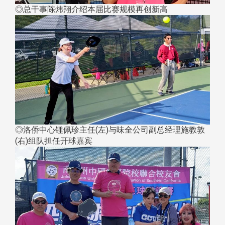
◎总干事陈炜翔介绍本届比赛规模再创新高
◎洛侨中心锺佩珍主任(左)与味全公司副总经理施教敦
(右)组队担任开球嘉宾