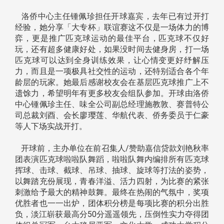
洛侨中心主任锺佩珍担任开球嘉宾，去年已有过开打
经验，她分享「大专杯」联谊赛这不仅是一场体力的博
弈，更是推广匹克球运动的最佳平台，匹克球不仅好
玩，还有超多健康好处，如果没时间去健身房，打一场
匹克球可以达到全身训练效果，让心情变更好纾解压
力，而且是一项极具社交性的运动，还特别适合各个年
龄层的玩家。她最后感谢校友会在基层匹克球推广上不
遗馀力，希望明年有更多校友会组队参加。开球由洛侨
中心锺佩珍主任、味全公司副总经理施教敦、赛普特公
司总裁刘酉、会长廖璎莲、华航代表、侨务委员于仁豪
等人下场实战开打。
开球前，主办单位在前召集人/赞助嘉信贷款刘艳秋率
团表演匹克球啦啦队舞蹈，啦啦队舞内编排所有匹克球
挥球、击球、截球、吊球、抽球、旋球等打法的姿势，
以舞踏充份展现，青春洋溢、活力四射，为比赛的紧张
刺激给予最大的精神鼓舞。最终在热闹的气氛中，奖项
优胜者也一一出炉，团体积分榜是每项比赛的积分出胜
负，淡江崭获最高分50分遥遥领先，压倒性实力夺得团