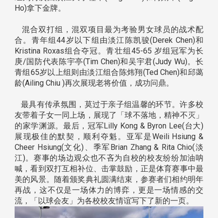
Ho)拿下金牌。
混合双打组，混双项目最为考验男女球员的战术配
合。青年组44岁以下组由淡江陈凯骏(Derek Chen)和
Kristina Roxas组合夺冠。青壮组45-65 岁组冠军为长
庚/国防代表陈宇亭(Tim Chen)和吴宇君(Judy Wu)。长
青组65岁以上组则由淡江组合陈炜翔(Ted Chen)和邱蔼
龄(Ailing Chiu )再次展现老将价值，成功问鼎。
最具有传承氛围，莫过于亲子组温馨的环节。许多校
友带着子女一同上场，展现了「球不落地，精神不灭」
的家学渊源。最后，冠军Lilly Kong & Byron Lee(台大)
展现极佳的默契，顺利夺魁。亚军是Weili Hsiung &
Cheer Hsiung(文化)、季军Brian Zhang & Rita Chio(淡
江)。赛事的场边观众也不吝为自校的校友纷纷加油呐
喊，看到双打互相补位、击掌鼓励，正是体育赛事中最
美的风景。随着颁奖典礼圆满结束，参赛者们相约明年
再战，这不仅是一场体力的博弈，更是一场情感的交
流，「以球会友」为各校校友情谊写下了新的一页。