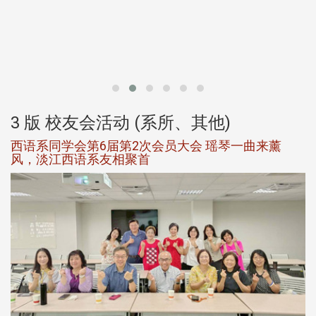
北
大
3 版 校友会活动 (系所、其他)
西语系同学会第6届第2次会员大会 瑶琴一曲来薰
风，淡江西语系友相聚首