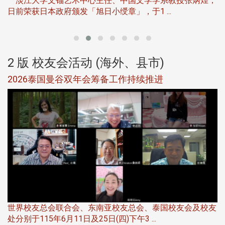
淡江大学文锱艺术中心主任、中国文学学系教授张炳煌，
日前荣获日本政府颁发「旭日小绶章」，于1 ...
董
2 版 校友会活动 (海外、县市)
选
2026泰国曼谷双年会筹备工作持续推进
5
世界校友总会联合会、东南亚校友总会、泰国校友会及校友
服
处分别于115年6月11日及25日(四)下午3 ...