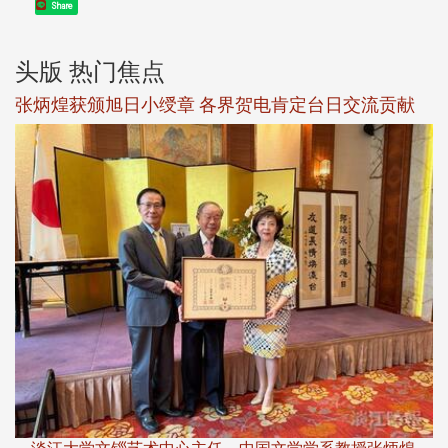
Share
头版 热门焦点
新
张炳煌获颁旭日小绶章 各界贺电肯定台日交流贡献
淡
下