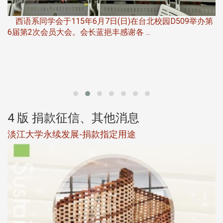
，
西语系同学会于115年6月7日(日)在台北校园D509举办第
6届第2次会员大会。会长蓝挹丰感谢各 ...
第
4 版 捐款征信、其他消息
淡江大学永续发展-捐款指定用途