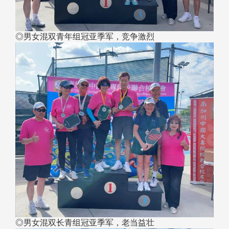
◎男女混双青年组冠亚季军，竞争激烈
◎男女混双长青组冠亚季军，老当益壮