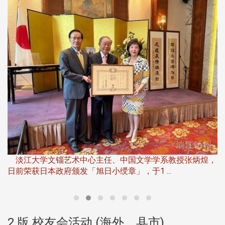
淡
下
淡江大学文锱艺术中心主任、中国文学学系教授张炳煌，
日前荣获日本政府颁发「旭日小绶章」，于1 ...
董
2 版 校友会活动 (海外、县市)