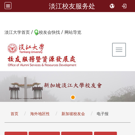
淡江校友服务处
/
/
:::
淡江大学首页
校友会快找
网站导览
Toggle 
:::
首页
海外地区性
新加坡校友会
电子报
:::