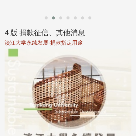
第
4 版 捐款征信、其他消息
淡江大学永续发展-捐款指定用途
于