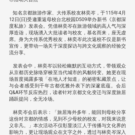
知名京都旅游作家、大传系校友林奕岑，于115年4月
12日(日)受邀重返母校台北校园D509举办新书《京都深
度私旅》发表会。凭借林奕岑在旅游领域的高人气与深
厚造诣，现场湧入大批读者与校友，慕名而来，座无虚
席。身为大传系优秀校友，林奕岑此次返校不仅是新书
宣传，更带动一场关于深度探访与跨文化观察的经验交
流分享。
发表会中，林奕岑以轻松幽默的互动方式，带领观众
从京都历史脉络穿梭至当代城市的风貌转变。她更在现
场首度揭露多项「在地人才知道」的祕密私藏景点，让
与会者感受到千年古都优雅外表下的深邃底蕴。会后
Q&A环节反应热烈，读者针对京都文化变迁与深度旅居
踊跃提问，全无冷场。
林奕岑会后表示：「旅居海外多年，能回到母校分享
这份对京都的情感，见到不少母校的校友，对我来说意
义非凡。」本次活动不仅彰显淡江人于传播与文化界的
影响力，更让现场观众在文字之外，透过与林奕岑深入