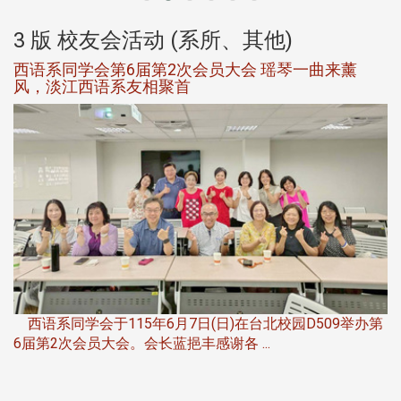
3 版 校友会活动 (系所、其他)
西语系同学会第6届第2次会员大会 瑶琴一曲来薰
风，淡江西语系友相聚首
，
西语系同学会于115年6月7日(日)在台北校园D509举办第
6届第2次会员大会。会长蓝挹丰感谢各 ...