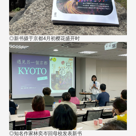
◎新书摄于京都4月初樱花盛开时
◎知名作家林奕岑回母校发表新书