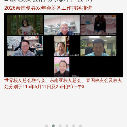
选
2026泰国曼谷双年会筹备工作持续推进
5
世界校友总会联合会、东南亚校友总会、泰国校友会及校友
服
处分别于115年6月11日及25日(四)下午3 ...
北
大