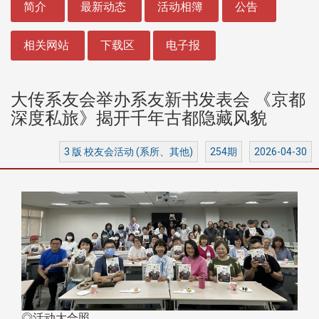
简介
最新动态
活动相簿
公告
相关网站
下载区
电子报
大传系友会举办系友新书发表会 《京都
深度私旅》揭开千年古都隐藏风貌
3 版 校友会活动 (系所、其他)
254期
2026-04-30
◎活动大合照