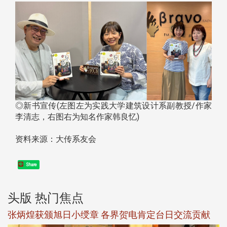
◎新书宣传(左图左为实践大学建筑设计系副教授/作家
李清志，右图右为知名作家韩良忆)
资料来源：大传系友会
Share
头版 热门焦点
新
张炳煌获颁旭日小绶章 各界贺电肯定台日交流贡献