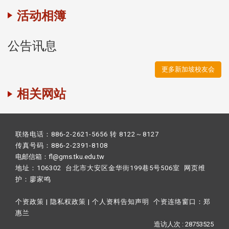
活动相簿
公告讯息
更多新加坡校友会
相关网站
联络电话：886-2-2621-5656 转 8122～8127
传真号码：886-2-2391-8108
电邮信箱：fl@gms.tku.edu.tw
地址：106302 台北市大安区金华街199巷5号506室 网页维
护：
廖家鸣​
个资政策
|
隐私权政策
|
个人资料告知声明
个资连络窗口：
郑
惠兰
造访人次 : 28753525