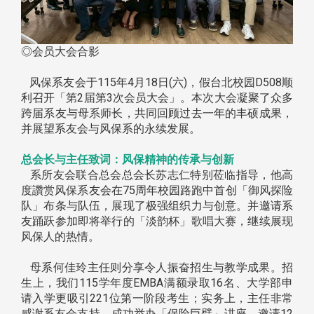
◎会员大会合影
风保系友会于115年4月18日(六)，假台北校园D508顺
利召开「第2届第3次会员大会」。本次大会凝聚了众多
跨届系友与母系师长，共同回顾过去一年的丰硕成果，
并展望系友会与风保系的永续发展。
总会长与主任致词：风保精神的传承与创新
系所友会联合总会总会长苏志仁特别莅临指导，他高
度讚赏风保系友会在75周年校园路跑中首创「御风探险
队」布条与队伍，展现了极强组织力与创意。并邀请系
友踊跃参加即将举行的「淡韵杯」歌唱大赛，继续展现
风保人的热情。
母系何佳玲主任则分享令人振奋招生与教学成果。招
生上，我们115学年度EMBA满额录取16名、大学部申
请入学更吸引221位第一阶段考生；实务上，主任非常
感谢系友会支持，成功举办「保险巨擘」讲座，邀请12