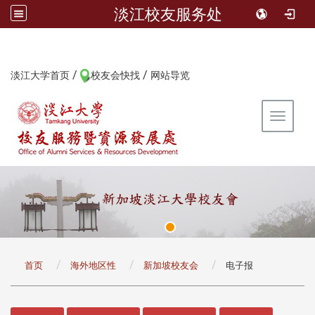
淡江校友服务处
/
/
:::
淡江大学首页
校友会快找
网站导览
Toggle 
:::
首页
海外地区性
新加坡校友会
电子报
:::