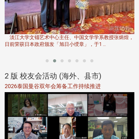
淡
下
淡江大学文锱艺术中心主任、中国文学学系教授张炳煌，
日前荣获日本政府颁发「旭日小绶章」，于1 ...
董
2 版 校友会活动 (海外、县市)
选
2026泰国曼谷双年会筹备工作持续推进
5