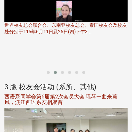
世界校友总会联合会、东南亚校友总会、泰国校友会及校友
服
处分别于115年6月11日及25日(四)下午3 ...
北
大
3 版 校友会活动 (系所、其他)
西语系同学会第6届第2次会员大会 瑶琴一曲来薰
风，淡江西语系友相聚首