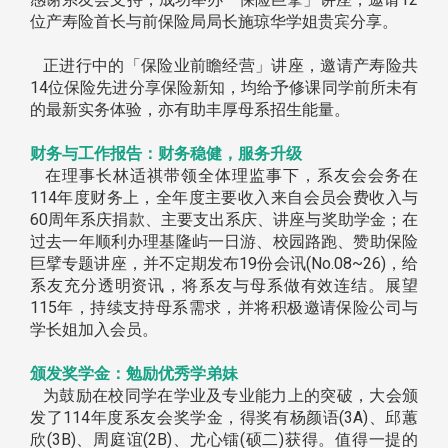
位产寿险首长与前保险局局长施琼华学姐贵宾分享。
正进行中的「保险业前瞻经营」讲座，邀请产寿险共
14位保险先进分享保险新知，均给予修课同学前所未有
的最新实务体验，亦有助丰厚母系招生能量。
财务与工作报告：财务稳健，服务升级
在理事长林适祺带领全体理监事下，系友会会务在
114年度财务上，全年度主要收入来自会员会费收入与
60周年系庆捐款、主要支出系庆、讲座与奖助学金；在
过去一年顺利办理基隆屿一日游、校园路跑、赞助保险
巨擘专题讲座，并不定期发布19份会讯(No.08~26)，给
系友充分透明资讯，将系友与母系做有效连结。展望
115年，持续支持母系需求，并将积极邀请保险公司与
学长姐加入会员。
颁发奖
学金：勉励优秀学弟妹
为鼓励在校同学在学业及专业能力上的突破，大会颁
发了114年度系友会奖学金，得奖有杨颜语(3A)、邱蕙
欣(3B)、周庭谊(2B)、尤心镭(硕二)获得。值得一提的