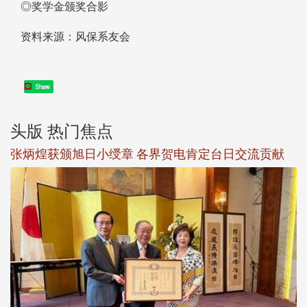
◎奖学金颁奖合影
资料来源：风保系友会
Share
头版 热门焦点
新
张炳煌获颁旭日小绶章 各界贺电肯定台日交流贡献