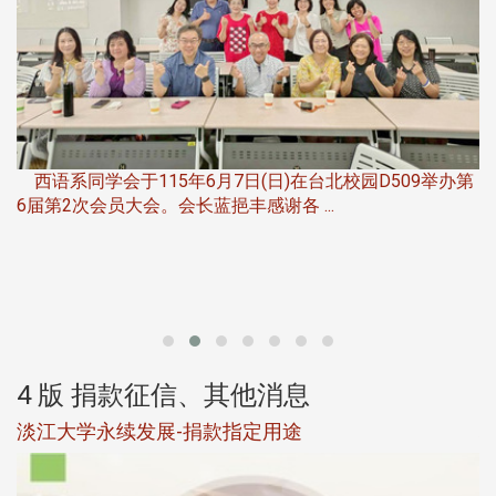
，
西语系同学会于115年6月7日(日)在台北校园D509举办第
6届第2次会员大会。会长蓝挹丰感谢各 ...
第
4 版 捐款征信、其他消息
淡江大学永续发展-捐款指定用途