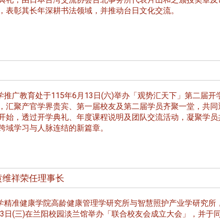
，表彰其长年深耕书法领域，并推动台日文化交流。
推广教育处于115年6月13日(六)举办「观势汇天下」第二届开
，汇聚产官学界贵宾、第一届校友及第二届学员齐聚一堂，共同
开始，透过开学典礼、年度课程说明及团队交流活动，凝聚学员
跨域学习与人脉连结的新篇章。
黄维祥荣任理事长
头版 热门焦点
头版 热门焦点
精准健康学院高龄健康管理学研究所与智慧照护产业学研究所
6月3日(三)在兰阳校园淡兰馆举办「联合校友会成立大会」，并于