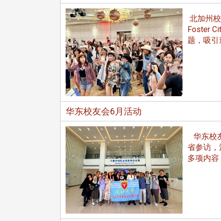
北加州校
Foste
题，吸引
校配合「个人资料保护法」之施
，并导入个资管理，对于校友之
人资料应尽善良管理人之责任，
于母校 ...
华东校友会6月活动
华东校友会
省参访，
多项内容