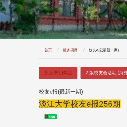
:::
首页
服务项目
校友e报(最新一期)
:::
头版 热门焦点
2 版校友会活动 (海
校友e报(最新一期)
淡江大学校友e报256期
Share