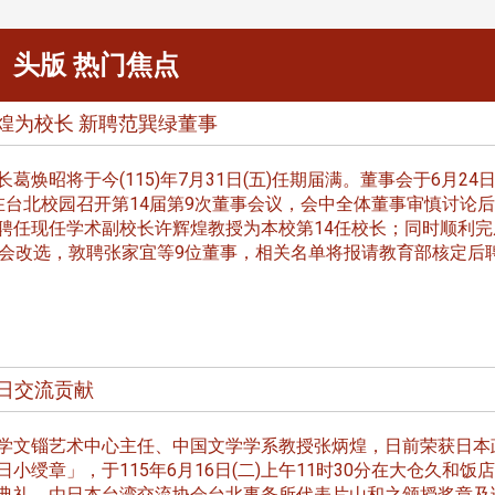
头版 热门焦点
煌为校长 新聘范巽绿董事
焕昭将于今(115)年7月31日(五)任期届满。董事会于6月24日
在台北校园召开第14届第9次董事会议，会中全体董事审慎讨论
聘任现任学术副校长许辉煌教授为本校第14任校长；同时顺利完
事会改选，敦聘张家宜等9位董事，相关名单将报请教育部核定后
日交流贡献
文锱艺术中心主任、中国文学学系教授张炳煌，日前荣获日本
小绶章」，于115年6月16日(二)上午11时30分在大仓久和饭店
典礼，由日本台湾交流协会台北事务所代表片山和之颁授奖章及