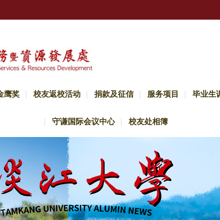
金鹰奖
校友返校活动
捐款及征信
服务项目
毕业生
守谦国际会议中心
校友处相簿