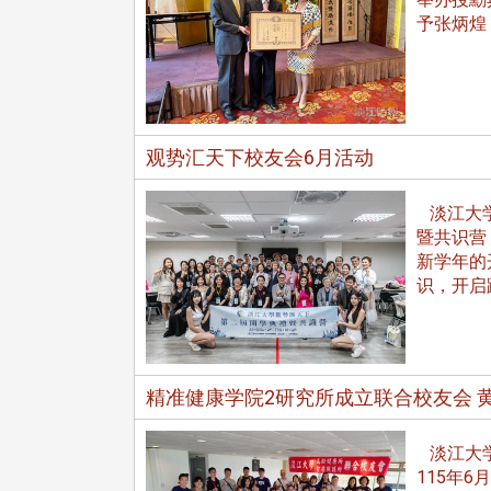
予张炳煌
观势汇天下校友会6月活动
淡江大学
暨共识营
新学年的
识，开启
精准健康学院2研究所成立联合校友会 
头版 热门焦点
头版 热门焦点
淡江大学
115年