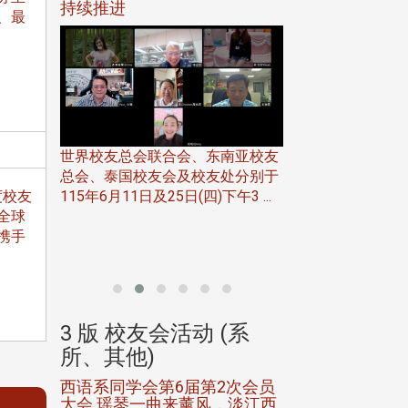
116年
持续推进
仲夏舞会 牛仔之
、最
下届世界
欢
世界校友总会联合会、东南亚校友
总会、泰国校友会及校友处分别于
7日(日)
115年6月11日及25日(四)下午3 ...
度校友
务中心
全球
北加州校友会于115
开115
携手
晚，参加由北加州
联合会在Foster Ci ..
(系
3 版 校友会活动 (系
3 版 校友会
所、其他)
所、其他)
进会第2
西语系同学会第6届第2次会员
第一届淡韵杯歌
大会 瑶琴一曲来薰风，淡江西
赛公开抽籤 落