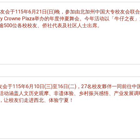
线上系统」
友会于115年6月21日(日)晚，参加由北加州中国大专校友会联
r City Crowne Plaza举办的年度仲夏舞会。今年活动以「牛仔之夜
逾500位各校校友、侨社代表及社区人士出席。
于115年6月10日(三)至16日(二)，27名校友夥伴一同前往中
活动涵盖人文历史观摩、非遗体验、乡村振兴感悟、产业发展调
，让校友们走进西北、体验宁夏！