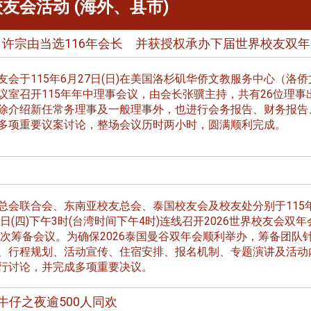
 校友会活动 (海外、县市)
 许宗由当选116年会长 并获授权承办下届世界校友双
友会于115年6月27日(日)在美国洛杉矶华侨文教服务中心（洛侨
议室召开115年年中理事会议，由会长张骥主持，共有26位理事
跨业合作协进会第二届第
除介绍新任常务理事及一般理事外，也进行会务报告、财务报告
香港校友会前会长叶雅琴学姐与
会
大会于6月5日下午7时，
多项重要议案讨论，整场会议历时两小时，圆满顺利完成。
杜天宝学长一家，于115年6月4日
日
园D508室举行，本校潘
(四)返校拜访校友处，受到校友 ...
..
长、 ...
总会联合会、东南亚校友总会、泰国校友会及校友处分别于115
5日(四)下午3时(台湾时间下午4时)连线召开2026世界校友会双年
12次筹备会议。为确保2026泰国曼谷双年会顺利举办，筹备团队
、行程规划、活动宣传、住宿安排、报名机制、专题演讲及活动
消
4 版 捐款征信、其他消
4 版 捐款征信
行讨论，并完成多项重要决议。
息
息
欢迎使用「淡江大学校园征才
捐款芳名录
牛仔之夜逾500人同欢