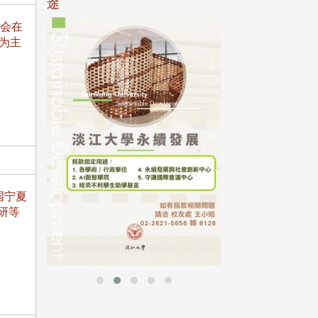
途
合会在
」为主
母校配合「个人资
行，并导入个资管
个人资料应尽善良
并于母校 ...
国宁夏
研等