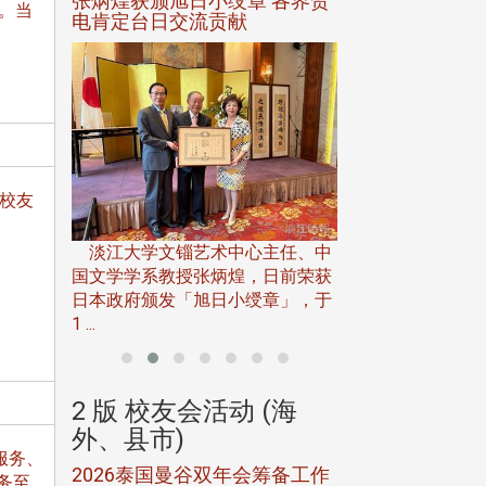
选案报部
张炳煌获颁旭日小绶章 各界贺
观势汇天下校友
。当
聘范巽绿
电肯定台日交流贡献
学校友
淡江大学推广教育处
13日(六)举办「
淡江大学文锱艺术中心主任、中
届开学典礼暨共识营，
15)年7
国文学学系教授张炳煌，日前荣获
事会于6月
日本政府颁发「旭日小绶章」，于
1 ...
(海
2 版 校友会活动 (海
2 版 校友会
外、县市)
外、县市)
服务、
5年年中
2026泰国曼谷双年会筹备工作
北加州校友会参
务至