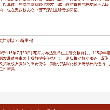
长 校友交流智慧治理凝聚向
理事会议 许宗由当选
，以真诚、热忱与坚持陪伴校友，成为连结母校与校友间最温暖
心力
会长 并获授权承办
梁，也在无数校友心中留下深刻且珍贵的回忆。
校友双年会
友共创淡江新里程
南加州校友会于115年6月2
于115年7月30日(四)举办布达暨单位主管交接典礼。115学年
台中市校友会于115年6月24日
在美国洛杉矶华侨文教服
，在
源发展处将由武士戎教授接任执行长，肩负推动校友服务、凝聚
(三)举办拜会台中市政府活动。参
（洛侨文化中心）会议室召
玲学
及拓展校友资源的重要使命，期盼持续深化校友与母校的连结，
访团由母校战略所所长李大中、 ...
...
工作新局。
3 版 校友会活动 (系
3 版 校友会活动 
所、其他)
所、其他)
聚
【校友来访】香港校友会前会
邱孝贤接任跨业合作协
长叶雅琴、杜天宝学长
届理事长