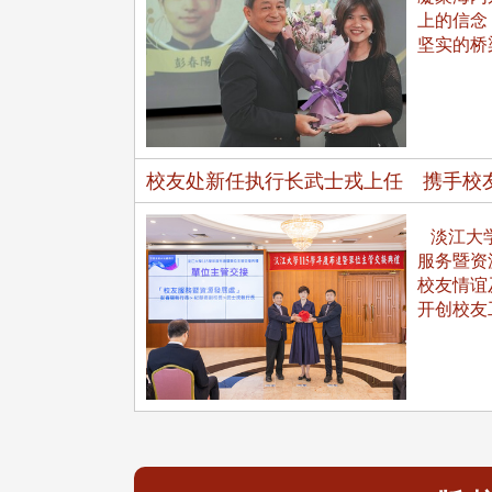
上的信念
坚实的桥
校友处新任执行长武士戎上任 携手校
东校友会于115年6月10日(三)
台北市校友会于6月6日(六)举办
淡江大学
16日(二)，27名校友夥伴一同前
「新店瑠公圳知性健行活动」
服务暨资
中国宁夏省参访，活 ...
领队温明正学长与副领队吕惠
校友情谊
姐的精 ...
开创校友
 版 校友会活动 (系
3 版 校友会活动 (系
所、其他)
所、其他)
机系友会第3届第4次理监事
风保系友会兰阳探梅漫游 齐
议暨系友论坛
共谱初夏欢乐乐章