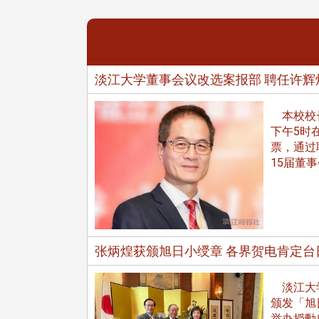
淡江大学董事会议改选案报部 聘任许辉
本校校长葛
下午5时
票，通过
15届董
张炳煌获颁旭日小绶章 各界贺电肯定台
淡江大学
颁发「旭日
举办授勳