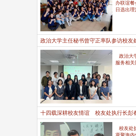
治大学主任秘书曾守正率队
十四载深耕校友情谊 校友
办联谊餐
访校友处 深化校友工作交
执行长彭春阳荣退 校友感
日选出理
共享实务经验
相伴同行
政治大学主任秘书曾守正率队参访校友
政治大学
服务相关
治大学主任秘书、中文系校友
校友处执行长彭春阳于115年
守正，于115年6月2日(二)率政
30日(四)荣退，为其十四年来
大学校友服务相关同仁莅临本 ...
校友服务、凝聚海内外校友情 ...
十四载深耕校友情谊 校友处执行长彭
 版 校友会活动 (海
2 版 校友会活动 (海
外、县市)
外、县市)
校友处执
东校友会6月活动
台北市校友会6月份活动
凝聚海内