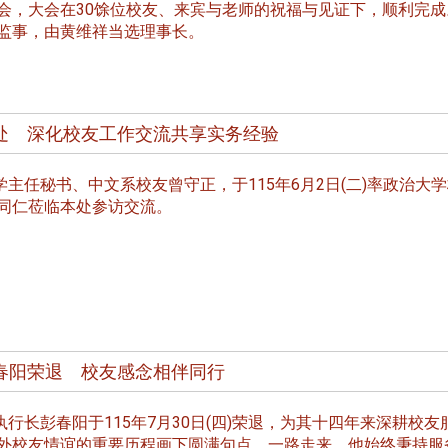
处
校友处新任执行长武士戎上
淡江大学董事会议改
会，大会在30馀位校友、来宾与老师的祝福与见证下，顺利完成
念
任 携手校友共创淡江新里程
聘任许辉煌为校长 新
监事，由黄维祥当选理事长。
董事
处 深化校友工作交流共享实务经验
主任秘书、中文系校友曾守正，于115年6月2日(二)率政治大
同仁莅临本处参访交流。
淡江大学于115年7月30日(四)举
办布达暨单位主管交接典礼。115
7月
本校校长葛焕昭将于今(1
学年度校友服务暨资源发展 ...
深耕
月31日(五)任期届满。董
24日(三)下午5时 ...
春阳荣退 校友感念相伴同行
2 版 校友会活动 (海
2 版 校友会活动 
外、县市)
外、县市)
行长彭春阳于115年7月30日(四)荣退，为其十四年来深耕校友
台中市校友会拜会卢秀燕市
南加州校友会召开11
外校友情谊的重要历程画下圆满句点。一路走来，他始终秉持服