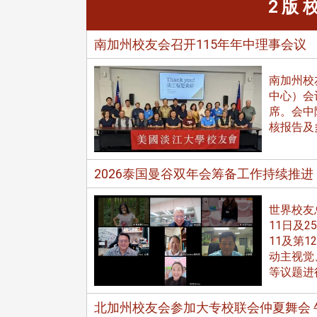
2 版
南加州校友会召开115年年中理事会议
南加州校
中心）会
席。会中
在连日大雨阴霾下，风保系友
核报告及
在115年6月27日(六)举办的一
游，神奇迎来超幸运好天气。大 .
江大学电子与电机系友会于115
2026泰国曼谷双年会筹备工作持续推进
6月28日在台北校区盛大举办
无人科技与前瞻应用论坛」，特
请 ...
世界校友
11日及2
11及第
动主视觉
4 版 捐款征信、其他消
4 版 捐款征信、其他
等议题进
息
息
友个人资料保护声明
欢迎订阅校友e报！
北加州校友会参加大专校联会仲夏舞会 