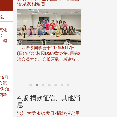
语系友相聚首
正、公开竞赛精
年会
文化
出
一次会员
、稽
在台北校
西语系同学会于115年6月7日
伯申研发
(日)在台北校园D509举办第6届第2
次会员大会。会长蓝挹丰感谢各 ...
由社团法人淡江大
合总会主办的「淡
韵杯歌唱大赛」，于11
年6月
会第
针对活
内容
、其他消
4 版 捐款征信、其他消
4 版 捐款
息
息
淡江大学永续发展-捐款指定用
校友个人资料保