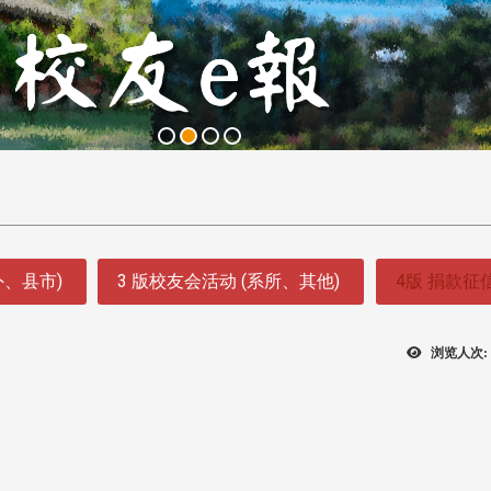
外、县市)
3 版校友会活动 (系所、其他)
4版 捐款征
浏览人次: