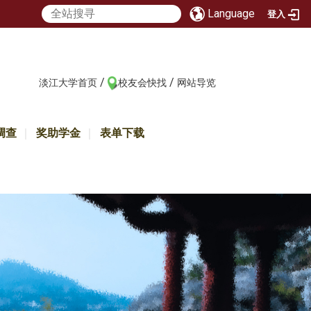
Language
登入
/
/
:::
淡江大学首页
校友会快找
网站导览
调查
奖助学金
表单下载