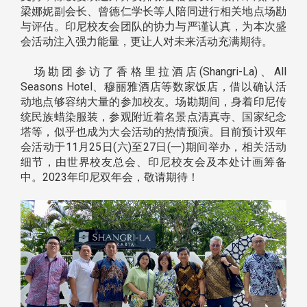
梁娜妮副会长、曾德仁学长等人陪同进行相关地点场勘
与评估。印尼校友会团队的协力与严谨认真，为本次盛
会活动注入强力能量，更让人对未来活动充满期待。
场勘团参访了香格里拉酒店(Shangri-La)、All
Seasons Hotel、穆丽雅酒店等数家饭店，借以确认活
动地点够容纳大量的参加校友。场勘期间，身着印尼传
统民族蜡染服装，参观附近着名景点清真寺、国家纪念
塔等，似乎也成为大会活动的热情预演。目前预计双年
会活动于11月25日(六)至27日(一)期间举办，相关活动
细节，由世界校友总会、印尼校友会及本处计画筹备
中。2023年印尼双年会，敬请期待！