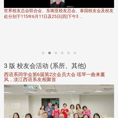
世界校友总会联合会、东南亚校友总会、泰国校友会及校友
服
处分别于115年6月11日及25日(四)下午3 ...
北
大
3 版 校友会活动 (系所、其他)
西语系同学会第6届第2次会员大会 瑶琴一曲来薰
风，淡江西语系友相聚首