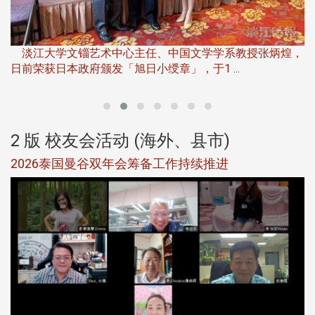
淡
下
淡江大学文锱艺术中心主任、中国文学学系教授张炳煌，
日前荣获日本政府颁发「旭日小绶章」，于1 ...
董
2 版 校友会活动 (海外、县市)
选
2026泰国曼谷双年会筹备工作持续推进
5