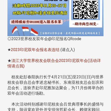
◎2023世界校友双年会@印尼报名QRcode
★
2023印尼双年会报名表连结
(请点入)
★
淡江大学世界校友会联合会2023印尼双年会(活动详
情请点我)
校友处彭春阳执行长于4月21日(五)至23日(日)与世界
校友会联合总会李述忠秘书长、东南亚校友总会彭庆和
总会长，连袂齐赴印尼雅加达聚会，为11月份将举办的
双年会活动进行场勘。
本次活动特别感谢印尼校友会吕世典理事长的盛情与
支持，除设宴欢迎外并安排张哲菘会长、赖律宋顾问、