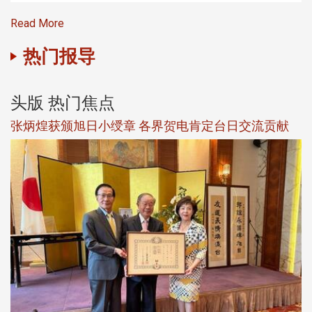
Read More
热门报导
头版 热门焦点
新
张炳煌获颁旭日小绶章 各界贺电肯定台日交流贡献