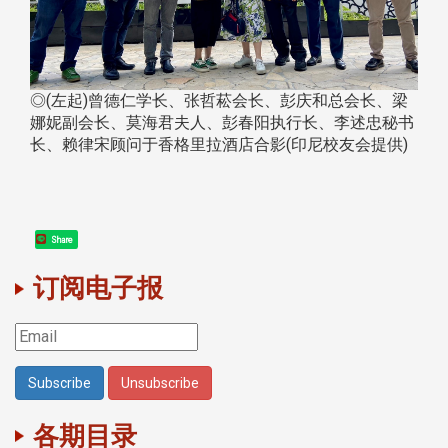
◎(左起)曾德仁学长、张哲菘会长、彭庆和总会长、梁
娜妮副会长、莫海君夫人、彭春阳执行长、李述忠秘书
长、赖律宋顾问于香格里拉酒店合影(印尼校友会提供)
Share
订阅电子报
各期目录