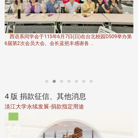
，
西语系同学会于115年6月7日(日)在台北校园D509举办第
6届第2次会员大会。会长蓝挹丰感谢各 ...
第
4 版 捐款征信、其他消息
淡江大学永续发展-捐款指定用途