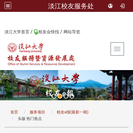
淡江校友服务处
/
/
:::
淡江大学首页
校友会快找
网站导览
Toggle 
:::
首页
服务项目
校友e报(最新一期)
头版 热门焦点