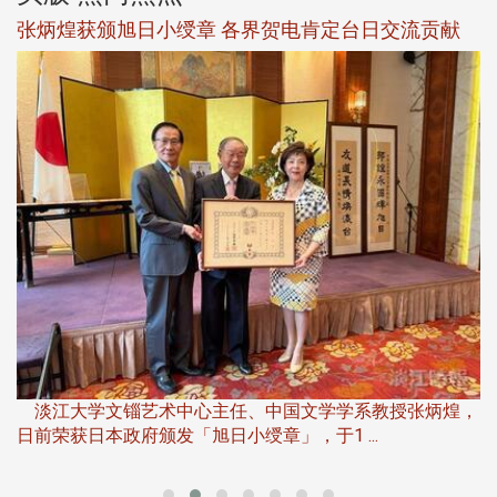
新
张炳煌获颁旭日小绶章 各界贺电肯定台日交流贡献
淡
下
淡江大学文锱艺术中心主任、中国文学学系教授张炳煌，
日前荣获日本政府颁发「旭日小绶章」，于1 ...
董