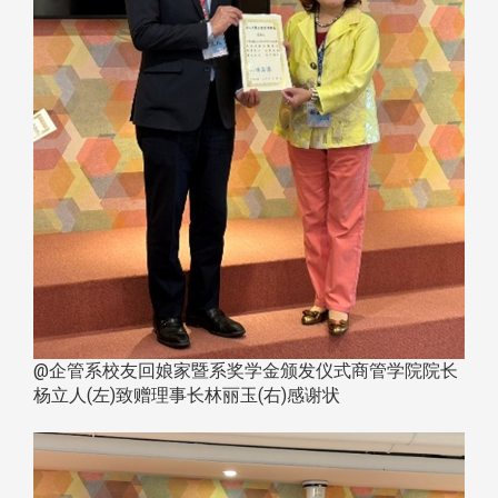
@企管系校友回娘家暨系奖学金颁发仪式商管学院院长
杨立人(左)致赠理事长林丽玉(右)感谢状