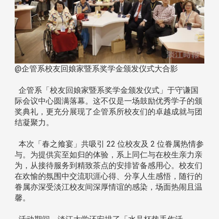
@企管系校友回娘家暨系奖学金颁发仪式大合影
企管系「校友回娘家暨系奖学金颁发仪式」于守谦国
际会议中心圆满落幕。这不仅是一场鼓励优秀学子的颁
奖典礼，更充分展现了企管系所校友们的卓越成就与团
结凝聚力。
本次「春之飨宴」共吸引 22 位校友及 2 位眷属热情参
与。为提供宾至如归的体验，系上同仁与在校生亲力亲
为，从接待服务到精致茶点的安排皆备感用心。校友们
在欢愉的氛围中交流职涯心得、分享人生感悟，随行的
眷属亦深受淡江校友间深厚情谊的感染，场面热闹且温
馨。