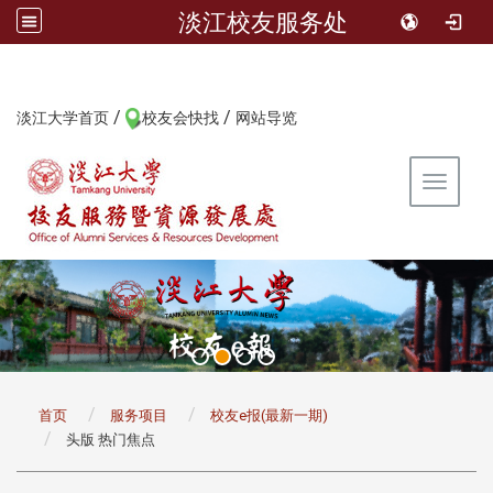
淡江校友服务处
/
/
:::
淡江大学首页
校友会快找
网站导览
Toggle 
:::
首页
服务项目
校友e报(最新一期)
头版 热门焦点