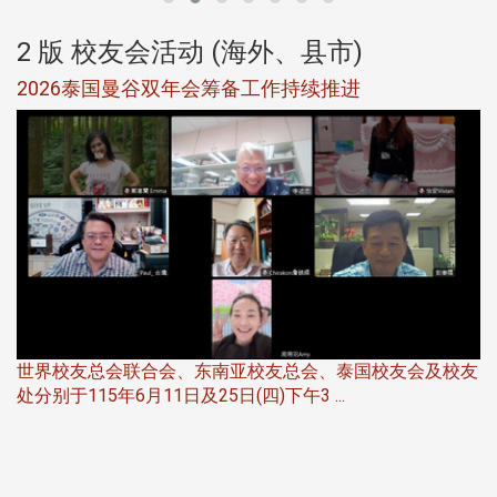
2 版 校友会活动 (海外、县市)
选
2026泰国曼谷双年会筹备工作持续推进
5
世界校友总会联合会、东南亚校友总会、泰国校友会及校友
服
处分别于115年6月11日及25日(四)下午3 ...
北