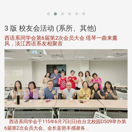
大
3 版 校友会活动 (系所、其他)
西语系同学会第6届第2次会员大会 瑶琴一曲来薰
风，淡江西语系友相聚首
，
西语系同学会于115年6月7日(日)在台北校园D509举办第
6届第2次会员大会。会长蓝挹丰感谢各 ...