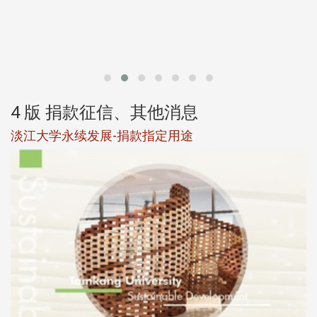
第
4 版 捐款征信、其他消息
淡江大学永续发展-捐款指定用途
于