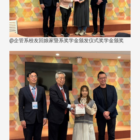
@企管系校友回娘家暨系奖学金颁发仪式奖学金颁奖