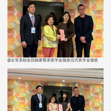
@企管系校友回娘家暨系奖学金颁发仪式奖学金颁奖