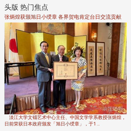
头版 热门焦点
新
张炳煌获颁旭日小绶章 各界贺电肯定台日交流贡献
淡
下
淡江大学文锱艺术中心主任、中国文学学系教授张炳煌，
日前荣获日本政府颁发「旭日小绶章」，于1 ...
董