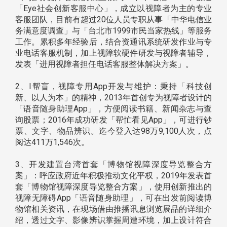
「Eye社会创新客服中心」，成立以视障者为主的专业
客服团队，目前有超过20位人员专职从事「中华电信业
务满意度调查」与「台北市1999市民当家热线」等服务
工作。累积多年经验后，结合资通讯系统研发作业与专
业电话客服机制，加上视障软硬件研发与视障者辅导，
发表「进用视障者担任电话客服整体解决方案」。
2、I帮盲，视障专用App开发与维护：秉持「科技创
新、以人为本」的精神，2013年首创专为视障者设计的
「语音随身助理App」，方便阅读书籍、新闻杂志与查
询股票；2016年成功研发「帮忙看见App」，可进行钞
票、文字、物品辨识。迄今登入达98万9,100人次，点
阅达411万1,546次。
3、开发建置台湾首套「博物馆视障深度导览整合方
案」：呼应政府近年积极推动文化平权，2019年发表首
套「博物馆视障深度导览整合方案」，使用创新推出的
视障无障碍App「语音随身助理」，可在出发前阅读博
物馆相关资讯，在现场借由推播讯息浏览展品的详细介
绍，透过文字、影像辨识掌握周遭环境，加上设计符合