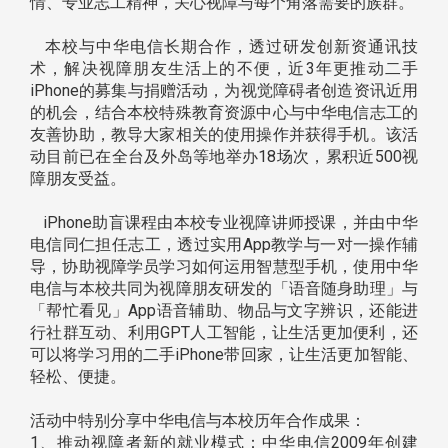
情、专业志工精神，关心视障与每个角落需要的族群。
本校与中华电信长期合作，透过研发创新资通讯技
术，解决视障朋友生活上的不便，近3年更推动二手
iPhone的募集与捐赠活动，为视觉障碍者创造资讯近用
的机会，结合本校特殊教育资源中心与中华电信志工的
友善协助，教导大家相关的使用操作并获得手机。该活
动目前已在全台及外岛等地举办18场次，累积近500视
障朋友受益。
iPhone助盲课程由本校专业视障讲师授课，并由中华
电信同仁担任志工，透过实用App教学与一对一操作辅
导，协助视障学员学习如何运用智慧型手机，使用中华
电信与本校共同为视障朋友研发的「语音随身助理」与
「帮忙看见」App语音辅助、物品与文字辨识，还能进
行社群互动、利用GPT人工智能，让生活更加便利，还
可以将学习用的二手iPhone带回家，让生活更加智能、
轻松、便捷。
活动中特别分享中华电信与本校历年合作成果：
1、推动视障者新的就业模式：中华电信2009年创建