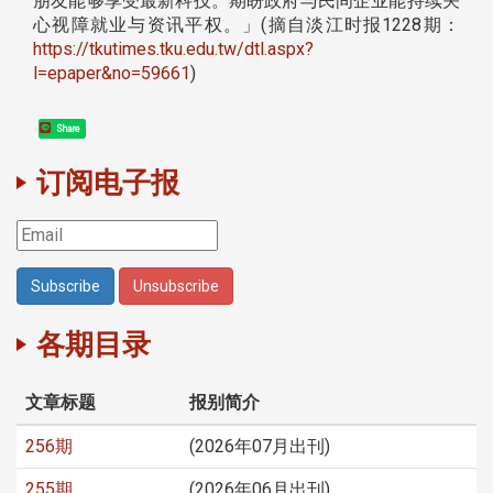
朋友能够享受最新科技。期盼政府与民间企业能持续关
心视障就业与资讯平权。」(摘自淡江时报1228期：
https://tkutimes.tku.edu.tw/dtl.aspx?
l=epaper&no=59661
)
Share
订阅电子报
各期目录
文章标题
报别简介
256期
(2026年07月出刊)
255期
(2026年06月出刊)