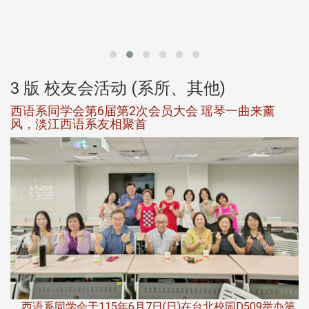
北
大
3 版 校友会活动 (系所、其他)
西语系同学会第6届第2次会员大会 瑶琴一曲来薰
风，淡江西语系友相聚首
，
西语系同学会于115年6月7日(日)在台北校园D509举办第