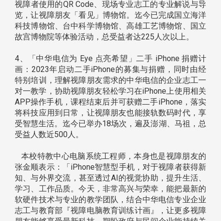
视障者使用的QR Code、现场专业志工的专业解说与导
览，让视障朋友「看见」博物馆。迄今已完成国立海洋
科技博物馆、台中科学博物馆、高雄工艺博物馆、国立
故宫博物院等体验活动，总受益者达225人次以上。
4、「中华电信为 Eye 点亮希望」二手 iPhone 捐赠计
画：2023年启动二手iPhone的募集与捐赠，同时由经
特别培训，理解视障朋友需求的中华电信的企业志工一
对一教学，协助视障朋友轻松学习在iPhone上使用相关
APP操作手机，课程结束后并可获赠二手iPhone，落实
将科技应用到日常，让视障朋友也能接轨数码时代，享
受智慧生活。迄今已举办18场次，遍及澎湖、马祖，总
受益人数近500人。
本校特教中心电脑系统工程师，本身也是视障朋友的
张金顺表示：「iPhone智慧型手机，对于视障者获得新
知、与外界交流，甚至透过AI的视觉协助，提升生活、
学习、工作品质。今天，非常高兴与荣幸，能把最新的
软硬件技术与专业的教学团队，结合中华电信专业企业
志工与教育部『视障电脑教育训练计画』，让更多视障