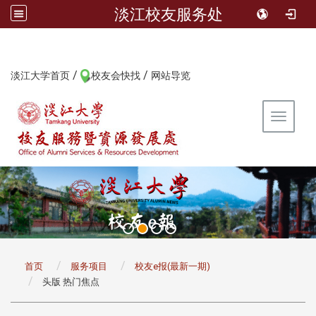
淡江校友服务处
/
/
:::
淡江大学首页
校友会快找
网站导览
Toggle 
:::
首页
服务项目
校友e报(最新一期)
头版 热门焦点