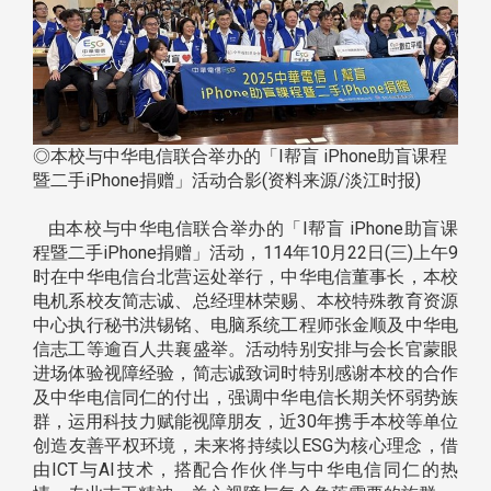
◎本校与中华电信联合举办的「I帮盲 iPhone助盲课程
暨二手iPhone捐赠」活动合影(资料来源/淡江时报)
由本校与中华电信联合举办的「I帮盲 iPhone助盲课
程暨二手iPhone捐赠」活动，114年10月22日(三)上午9
时在中华电信台北营运处举行，中华电信董事长，本校
电机系校友简志诚、总经理林荣赐、本校特殊教育资源
中心执行秘书洪锡铭、电脑系统工程师张金顺及中华电
信志工等逾百人共襄盛举。活动特别安排与会长官蒙眼
进场体验视障经验，简志诚致词时特别感谢本校的合作
及中华电信同仁的付出，强调中华电信长期关怀弱势族
群，运用科技力赋能视障朋友，近30年携手本校等单位
创造友善平权环境，未来将持续以ESG为核心理念，借
由ICT与AI技术，搭配合作伙伴与中华电信同仁的热