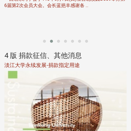
6届第2次会员大会。会长蓝挹丰感谢各 ...
第
4 版 捐款征信、其他消息
淡江大学永续发展-捐款指定用途
于