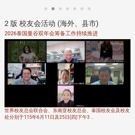
2 版 校友会活动 (海外、县市)
选
2026泰国曼谷双年会筹备工作持续推进
5
世界校友总会联合会、东南亚校友总会、泰国校友会及校友
服
处分别于115年6月11日及25日(四)下午3 ...