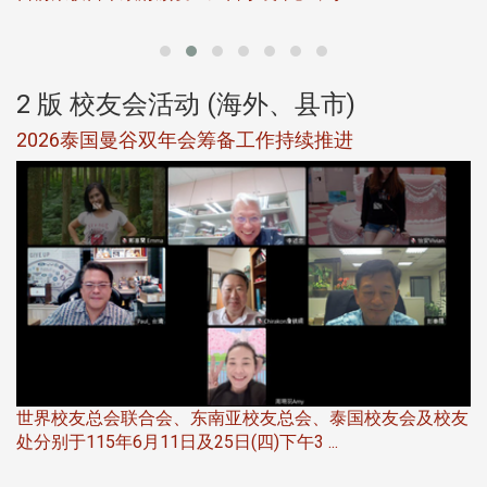
2 版 校友会活动 (海外、县市)
选
2026泰国曼谷双年会筹备工作持续推进
5
世界校友总会联合会、东南亚校友总会、泰国校友会及校友
服
处分别于115年6月11日及25日(四)下午3 ...