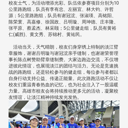
校友士气，为活动增添光彩。队伍依参赛项目分别为10
公里路跑组，队员有李有忠、左丽宜、林大钧、许哲
源；5公里路跑组，队员有谢冠浤、张淑瑛、高铭阳、
陈荣寰、高嘉修、徐国政、吕明璇、周坤德、庄丰隆、
张平原、蔡孟杰、林采颐；5公里健走组，队员有黄裕
仁(威胜)、黄文秀、苏锦村、黄祐民。
活动当天，天气晴朗，校友们身穿绣上特制的淡江臂
章服饰，谢谢吕明璇与谢冠浤亲手缝制，也谢谢荣誉理
事长陈点树赞助臂章缝制费。大家边跑边交流，不仅增
进彼此情谊，也展现淡江的团结与活力。无论是竞速挑
战的路跑组，还是轻松参与的健走组，每位参与者都以
自身行动支持公益、传递正能量。此次路跑活动不仅让
校友们重温青春热血的记忆，也为社会注入了一股温暖
力量。高雄市校友会将持续推动更多元的活动，凝聚校
友情谊，让淡江精神持续发光发热。