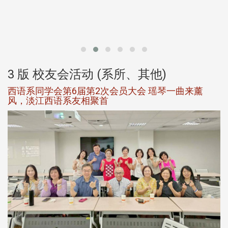
北
大
3 版 校友会活动 (系所、其他)
西语系同学会第6届第2次会员大会 瑶琴一曲来薰
风，淡江西语系友相聚首
，