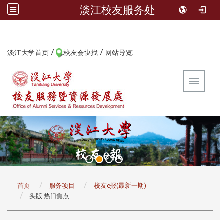
淡江校友服务处
/
/
:::
淡江大学首页
校友会快找
网站导览
Toggle 
:::
首页
服务项目
校友e报(最新一期)
头版 热门焦点