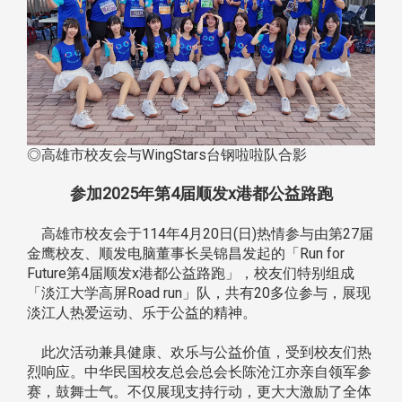
◎高雄市校友会与WingStars台钢啦啦队合影
参加2025年第4届顺发x港都公益路跑
高雄市校友会于114年4月20日(日)热情参与由第27届
金鹰校友、顺发电脑董事长吴锦昌发起的「Run for
Future第4届顺发x港都公益路跑」，校友们特别组成
「淡江大学高屏Road run」队，共有20多位参与，展现
淡江人热爱运动、乐于公益的精神。
此次活动兼具健康、欢乐与公益价值，受到校友们热
烈响应。中华民国校友总会总会长陈沧江亦亲自领军参
赛，鼓舞士气。不仅展现支持行动，更大大激励了全体