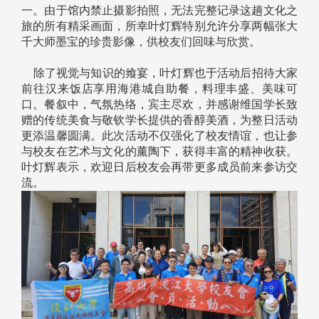
一。由于馆内禁止摄影拍照，无法完整记录这趟文化之
旅的所有精采画面，所幸叶灯辉特别允许分享两幅张大
千大师墨宝的珍贵影像，供校友们回味与欣赏。
除了视觉与知识的飨宴，叶灯辉也于活动后招待大家
前往汉来饭店享用海港城自助餐，料理丰盛、美味可
口。餐叙中，气氛热络，宾主尽欢，并感谢维国学长致
赠的传统美食与敬钦学长提供的香醇美酒，为整日活动
更添温馨圆满。此次活动不仅强化了校友情谊，也让参
与校友在艺术与文化的薰陶下，获得丰富的精神收获。
叶灯辉表示，欢迎日后校友会再带更多成员前来参访交
流。