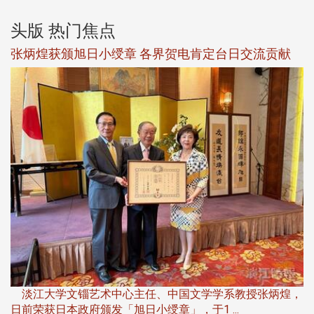
头版 热门焦点
新
张炳煌获颁旭日小绶章 各界贺电肯定台日交流贡献
淡
下
淡江大学文锱艺术中心主任、中国文学学系教授张炳煌，
日前荣获日本政府颁发「旭日小绶章」，于1 ...
董