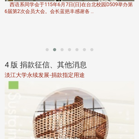
西语系同学会于115年6月7日(日)在台北校园D509举办第
6届第2次会员大会。会长蓝挹丰感谢各 ...
第
4 版 捐款征信、其他消息
淡江大学永续发展-捐款指定用途