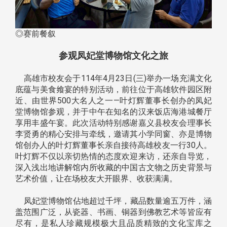
◎赛前餐叙
参观凤妃堂博物馆文化之旅
高雄市校友会于114年4月23日(三)举办一场充满文化
底蕴与美食飨宴的特别活动，前往位于高雄软件园区附
近、由世界500大名人之一—叶灯辉董事长创办的凤妃
堂博物馆参观，并于中午在知名的汉来饭店海港城餐厅
享用丰盛午宴。此次活动特别感谢嘉义县校友会理事长
李贤勇的精心安排与牵线，邀请其小学同窗、亦是博物
馆创办人的叶灯辉董事长亲自接待高雄校友一行30人。
叶灯辉不仅以亲切热情的态度欢迎来访，还亲自导览，
深入浅出地讲解馆内所收藏的中国古文物之历史背景与
艺术价值，让在场校友大开眼界、收获满满。
凤妃堂博物馆佔地超过千坪，藏品数量逾五万件，涵
盖范围广泛，从瓷器、书画、铜器到佛教艺术等皆应有
尽有，是私人珍藏规模极大且品质精致的文化宝库之