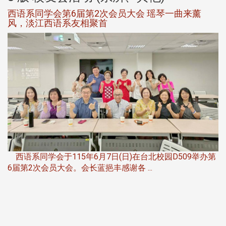
西语系同学会第6届第2次会员大会 瑶琴一曲来薰
风，淡江西语系友相聚首
，
西语系同学会于115年6月7日(日)在台北校园D509举办第
6届第2次会员大会。会长蓝挹丰感谢各 ...
第