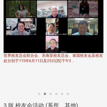
世界校友总会联合会、东南亚校友总会、泰国校友会及校友
服
处分别于115年6月11日及25日(四)下午3 ...
北
大
3 版 校友会活动 (系所、其他)