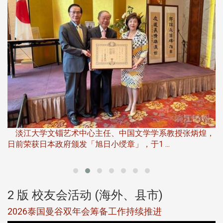
淡
下
淡江大学文锱艺术中心主任、中国文学学系教授张炳煌，
日前荣获日本政府颁发「旭日小绶章」，于1 ...
董
2 版 校友会活动 (海外、县市)
选
2026泰国曼谷双年会筹备工作持续推进
5