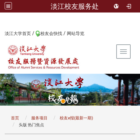
淡江校友服务处
/
/
:::
淡江大学首页
校友会快找
网站导览
Toggle 
:::
首页
服务项目
校友e报(最新一期)
头版 热门焦点