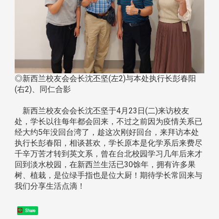
◎新西兰校友会会长沈丕坚(左2)与本处执行长彭春阳
(右2)、同仁合影
新西兰校友会会长沈丕坚于4月23日(二)来访校友
处，学长以往每年都会回来，不过之前因为疫情关系已
经大约5年没回台湾了，趁这次刚好回台，来拜访本处
执行长彭春阳，相谈甚欢，学长原本是化学系后来费尽
千辛万苦才转到英文系，曾在台北校园学习几年后来才
回到淡水校园，在新西兰生活已30馀年，拥有许多果
树、植栽，是位绿手指也是位大厨！期待学长常回来与
我们分享生活点滴！
Share