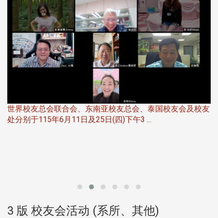
世界校友总会联合会、东南亚校友总会、泰国校友会及校友
服
处分别于115年6月11日及25日(四)下午3 ...
北
大
3 版 校友会活动 (系所、其他)