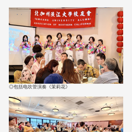
◎包括电吹管演奏《茉莉花》