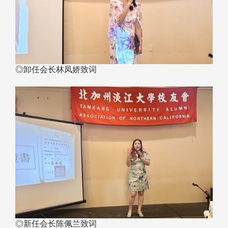
◎卸任会长林凤娇致词
◎新任会长陈佩兰致词