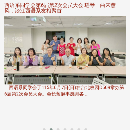
西语系同学会第6届第2次会员大会 瑶琴一曲来薰
风，淡江西语系友相聚首
，
西语系同学会于115年6月7日(日)在台北校园D509举办第
6届第2次会员大会。会长蓝挹丰感谢各 ...
第