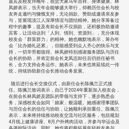
嘉宾及校友拜晚年，祝贺大家马年吉祥、身体健康。林
凤娇表示，当天年会能够盛大举行，仰赖历任会长与校
友奔走邀约与慷慨支持，无论捐款、赞助或邀请亲友参
与，皆展现淡江人深厚情谊与团结精神。她分享筹备过
程中的趣事，提及有前会长不仅捐款，还积极协助邀请
宾客，让活动达到「人到、情到、资源到」，充分体现
校友会「群策群力」的精神。她也幽默地表示，筹办年
会「比办婚礼还累」，但能感受到众人齐心的快乐与支
持，一切辛劳都值得。林凤娇特别感谢服务团队与历任
会长的协助，并肯定前会长龙凤恣卸任后仍担任祕书
长，全力支持会务运作。她表示，未来也将延续此一传
统，持续协助新任会长推动会务发展。
随后进行会长交接仪式，由新任会长陈佩兰正式接
任。陈佩兰致词表示，自己于2024年重新加入校友会，
在前会长林凤娇及团队的带领与支持下，逐步熟悉会
务，深感校友会如同「娘家」般温暖。她感谢理事团队
与历任会长的信任与协助，让她顺利承担重任。陈佩兰
表示，未来将持续推动校友交流与社区服务，包括规划
4月线上健康讲座、8月户外烤肉活动，并参与华运会及
各项校际活动。同时，她也将积极拓展年轻校友参与，