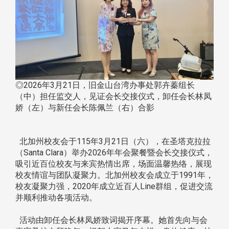
◎2026年3月21日，旧金山台湾办事处郭卉蓁组长
（中）担任监交人，见证会长交接仪式，卸任会长林凤
娇（左）与新任会长陈佩兰（右）合影
北加州校友会于115年3月21日（六），在圣塔克拉拉
（Santa Clara）举办2026年年会聚餐暨会长交接仪式，
吸引近百位校友与来宾热情出席，场面温馨热络，展现
校友情谊与团队凝聚力。北加州校友会成立于1991年，
校友凝聚力强，2020年成立近百人Line群组，促进交流
并顺利推动各项活动。
活动由卸任会长林凤娇致词揭开序幕。她首先向与会