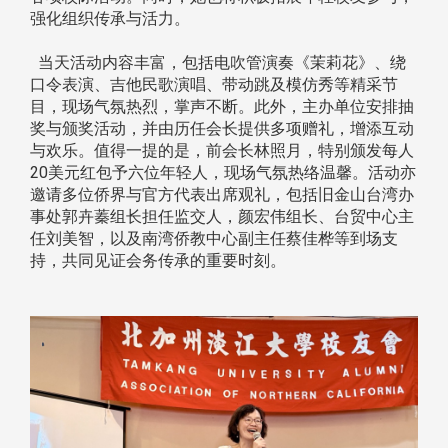
强化组织传承与活力。
当天活动内容丰富，包括电吹管演奏《茉莉花》、绕
口令表演、吉他民歌演唱、带动跳及模仿秀等精采节
目，现场气氛热烈，掌声不断。此外，主办单位安排抽
奖与颁奖活动，并由历任会长提供多项赠礼，增添互动
与欢乐。值得一提的是，前会长林照月，特别颁发每人
20美元红包予六位年轻人，现场气氛热络温馨。活动亦
邀请多位侨界与官方代表出席观礼，包括旧金山台湾办
事处郭卉蓁组长担任监交人，颜宏伟组长、台贸中心主
任刘美智，以及南湾侨教中心副主任蔡佳桦等到场支
持，共同见证会务传承的重要时刻。