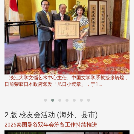
淡
下
淡江大学文锱艺术中心主任、中国文学学系教授张炳煌，
日前荣获日本政府颁发「旭日小绶章」，于1 ...
董
2 版 校友会活动 (海外、县市)
选
2026泰国曼谷双年会筹备工作持续推进
5