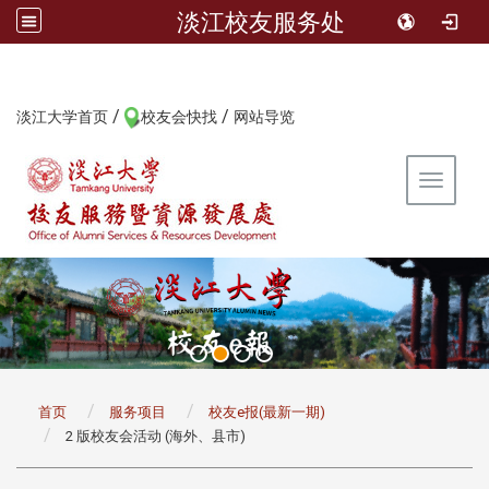
淡江校友服务处
/
/
:::
淡江大学首页
校友会快找
网站导览
Toggle 
:::
首页
服务项目
校友e报(最新一期)
2 版校友会活动 (海外、县市)