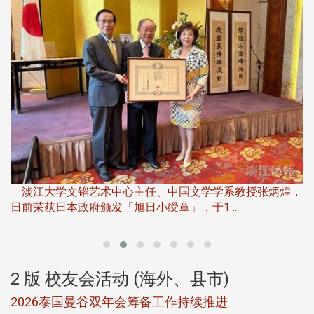
淡
下
淡江大学文锱艺术中心主任、中国文学学系教授张炳煌，
日前荣获日本政府颁发「旭日小绶章」，于1 ...
董
2 版 校友会活动 (海外、县市)
选
2026泰国曼谷双年会筹备工作持续推进