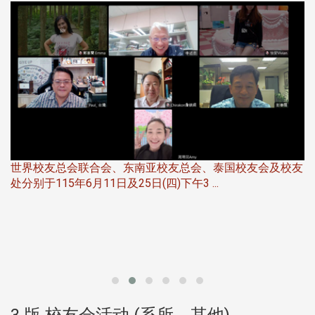
5
世界校友总会联合会、东南亚校友总会、泰国校友会及校友
服
处分别于115年6月11日及25日(四)下午3 ...
北
大
3 版 校友会活动 (系所、其他)