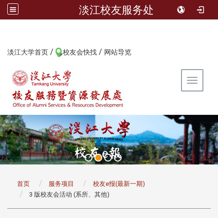
淡江校友服务处
/
/
:::
淡江大学首页
校友会快找
网站导览
Toggle 
:::
首页
服务项目
校友e报(最新一期)
3 版校友会活动 (系所、其他)