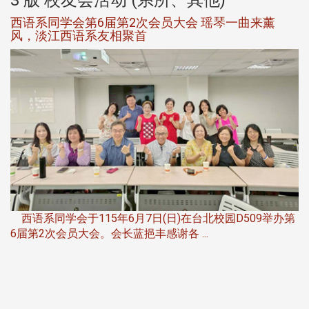
西语系同学会第6届第2次会员大会 瑶琴一曲来薰
风，淡江西语系友相聚首
，
西语系同学会于115年6月7日(日)在台北校园D509举办第
6届第2次会员大会。会长蓝挹丰感谢各 ...
第