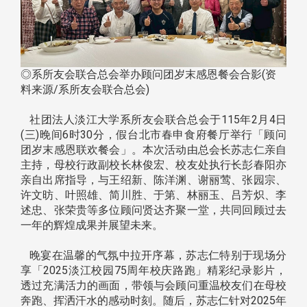
◎系所友会联合总会举办顾问团岁末感恩餐会合影(资
料来源/系所友会联合总会)
社团法人淡江大学系所友会联合总会于115年2月4日
(三)晚间6时30分，假台北市春申食府餐厅举行「顾问
团岁末感恩联欢餐会」。本次活动由总会长苏志仁亲自
主持，母校行政副校长林俊宏、校友处执行长彭春阳亦
亲自出席指导，与王绍新、陈洋渊、谢丽莺、张园宗、
许文昉、叶照雄、简川胜、于第、林丽玉、吕芳炽、李
述忠、张荣贵等多位顾问贤达齐聚一堂，共同回顾过去
一年的辉煌成果并展望未来。
晚宴在温馨的气氛中拉开序幕，苏志仁特别于现场分
享「2025淡江校园75周年校庆路跑」精彩纪录影片，
透过充满活力的画面，带领与会顾问重温校友们在母校
奔跑、挥洒汗水的感动时刻。随后，苏志仁针对2025年