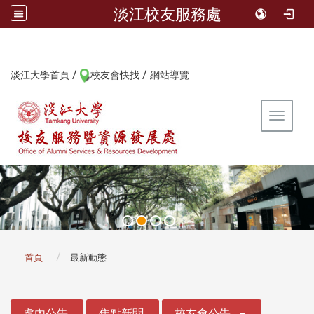
淡江校友服務處
/
/
:::
淡江大學首頁
校友會快找
網站導覽
Toggle 
:::
首頁
最新動態
:::
處內公告
焦點新聞
校友會公告