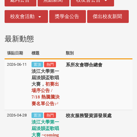
校友會活動
獎學金公告
傑出校友新聞
最新動態
張貼日期
標題
類別
2026-06-11
置頂
熱門
系所友會聯合總會
淡江大學第一
屆淡韻盃歌唱
大賽，
初賽出
場序公告 /
7/18 熱騰騰決
♪
賽名單公告
²
2026-04-28
置頂
熱門
校友服務暨資源發展處
淡江大學第一
屆淡韻盃歌唱
大賽
~coming