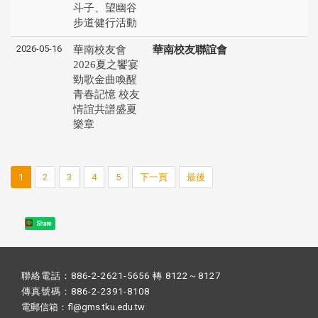
斗子、望幽谷
步道健行活動
2026-05-16
華南校友會
華南校友聯誼會
2026夏之饗宴
勁歌金曲喚醒
青春記憶 校友
情誼共譜盛夏
樂章
1
2
3
4
5
下一頁
最後
Share
聯絡電話：886-2-2621-5656 轉 8122～8127
傳真號碼：886-2-2391-8108
電郵信箱：fl@gms.tku.edu.tw