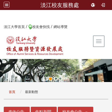
淡江校友服務處
/
/
:::
淡江大學首頁
校友會快找
網站導覽
Toggle 
:::
首頁
最新動態
:::
處內公告
焦點新聞
校友會公告