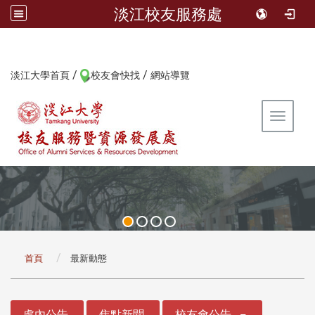
淡江校友服務處
/
/
:::
淡江大學首頁
校友會快找
網站導覽
Toggle 
:::
首頁
最新動態
:::
處內公告
焦點新聞
校友會公告