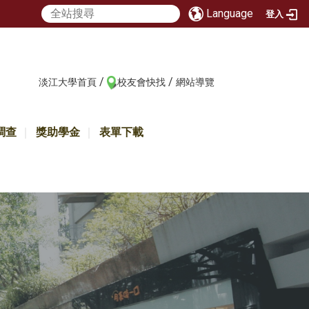
Language
登入
/
/
:::
淡江大學首頁
校友會快找
網站導覽
調查
獎助學金
表單下載