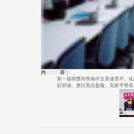
內 容：
第一屆得獎同學為中文系連育平、化
莊舒涵、應日系呂盈璇。高新平學長