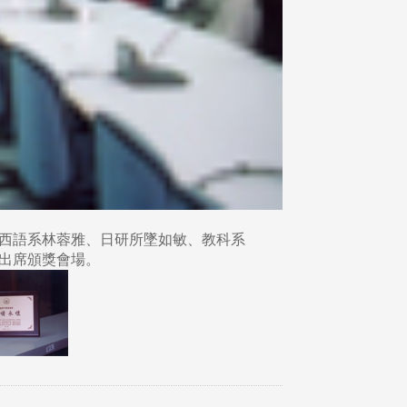
西語系林蓉雅、日研所墜如敏、教科系
出席頒獎會場。