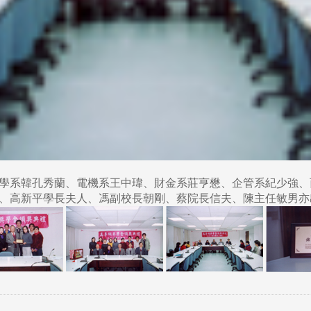
學系韓孔秀蘭、電機系王中瑋、財金系莊亨懋、企管系紀少強、
、高新平學長夫人、馮副校長朝剛、蔡院長信夫、陳主任敏男亦