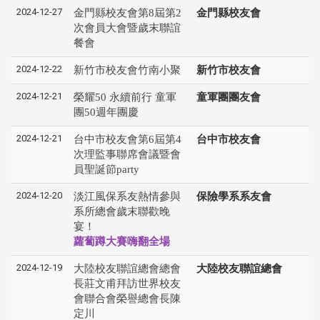
2024-12-27
金門縣校友會第8屆第2
金門縣校友會
次會員大會暨歲末聯誼
餐會
2024-12-22
新竹市校友會竹南小聚
新竹市校友會
2024-12-21
榮耀50 永續前行 童軍
童軍團團友會
團50週年團慶
2024-12-21
台中市校友會第6屆第4
台中市校友會
次理監事聯席會議暨會
員聖誕節party
2024-12-20
淡江風保系友熱情參與
保險學系系友會
系所總會歲末聯歡晚
宴！
蘿蔔蹲大賽嗨翻全場
2024-12-19
大陸校友聯誼總會總會
大陸校友聯誼總會
長莊文甫拜訪世界校友
會聯合會榮譽總會長陳
定川