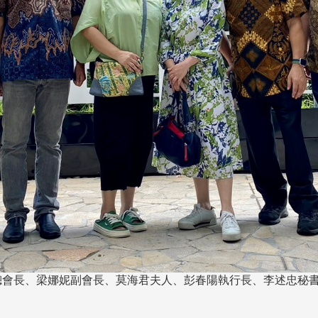
總會長、梁娜妮副會長、莫海君夫人、彭春陽執行長、李述忠秘