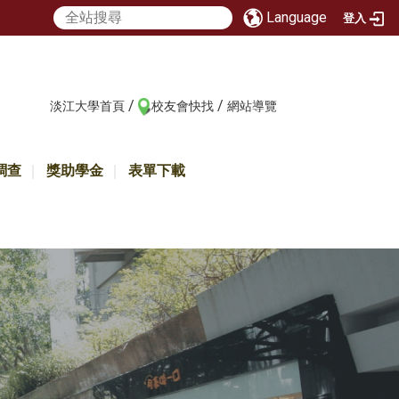
Language
登入
/
/
:::
淡江大學首頁
校友會快找
網站導覽
調查
獎助學金
表單下載