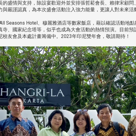
的盛情與支持，除設宴歡迎外並安排張哲菘會長、賴律宋顧問
力與嚴謹認真，為本次盛會活動注入強力能量，更讓人對未來活
)、All Seasons Hotel、穆麗雅酒店等數家飯店，藉以確認
、國家紀念塔等，似乎也成為大會活動的熱情預演。目前預計雙年會
校友會及本處計畫籌備中。2023年印尼雙年會，敬請期待！