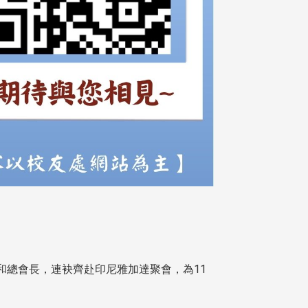
慶和總會長，連袂齊赴印尼雅加達聚會，為11