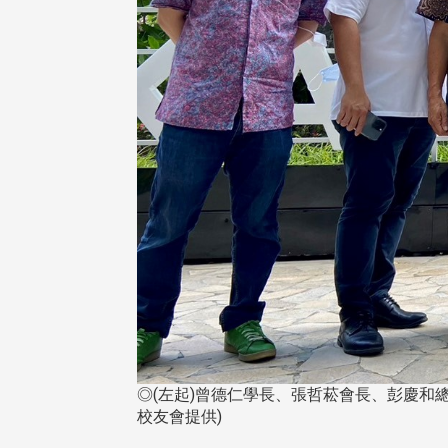
◎(左起)曾德仁學長、張哲菘會長、彭慶和
校友會提供)