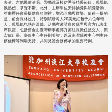
表演、吉他民歌演唱、帶動跳及模仿秀等精采節目，現場氣
氛熱烈，掌聲不斷。此外，主辦單位安排抽獎與頒獎活動，
並由歷任會長提供多項贈禮，增添互動與歡樂。值得一提的
是，前會長林照月，特別頒發每人20美元紅包予六位年輕
人，現場氣氛熱絡溫馨。活動亦邀請多位僑界與官方代表出
席觀禮，包括舊金山臺灣辦事處郭卉蓁組長擔任監交人，顏
宏偉組長、臺貿中心主任劉美智，以及南灣僑教中心副主任
蔡佳樺等到場支持，共同見證會務傳承的重要時刻。