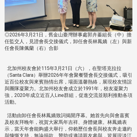
◎2026年3月21日，舊金山臺灣辦事處郭卉蓁組長（中）擔
任監交人，見證會長交接儀式，卸任會長林鳳嬌（左）與新
任會長陳佩蘭（右）合影
北加州校友會於115年3月21日（六），在聖塔克拉拉
（Santa Clara）舉辦2026年年會聚餐暨會長交接儀式，吸引
近百位校友與來賓熱情出席，場面溫馨熱絡，展現校友情誼
與團隊凝聚力。北加州校友會成立於1991年，校友凝聚力
強，2020年成立近百人Line群組，促進交流並順利推動各項
活動。
活動由卸任會長林鳳嬌致詞揭開序幕。她首先向與會嘉賓
及校友拜晚年，祝賀大家馬年吉祥、身體健康。林鳳嬌表
示，當天年會能夠盛大舉行，仰賴歷任會長與校友奔走邀約
與慷慨支持，無論捐款、贊助或邀請親友參與，皆展現淡江