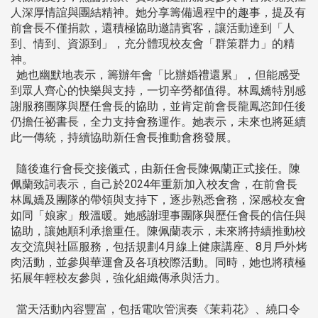
人深厚情誼與團結精神。她分享籌備過程中的趣事，提及有
前會長不僅捐款，還積極協助邀請賓客，讓活動達到「人
到、情到、資源到」，充分體現校友會「群策群力」的精
神。
她也幽默地表示，籌辦年會「比辦婚禮還累」，但能感受
到眾人齊心的快樂與支持，一切辛勞都值得。林鳳嬌特別感
謝服務團隊與歷任會長的協助，並肯定前會長龍鳳恣卸任後
仍擔任祕書長，全力支持會務運作。她表示，未來也將延續
此一傳統，持續協助新任會長推動會務發展。
隨後進行會長交接儀式，由新任會長陳佩蘭正式接任。陳
佩蘭致詞表示，自己於2024年重新加入校友會，在前會長
林鳳嬌及團隊的帶領與支持下，逐步熟悉會務，深感校友會
如同「娘家」般溫暖。她感謝理事團隊與歷任會長的信任與
協助，讓她順利承擔重任。陳佩蘭表示，未來將持續推動校
友交流與社區服務，包括規劃4月線上健康講座、8月戶外烤
肉活動，並參與華運會及各項校際活動。同時，她也將積極
拓展年輕校友參與，強化組織傳承與活力。
當天活動內容豐富，包括電吹管演奏《茉莉花》、繞口令