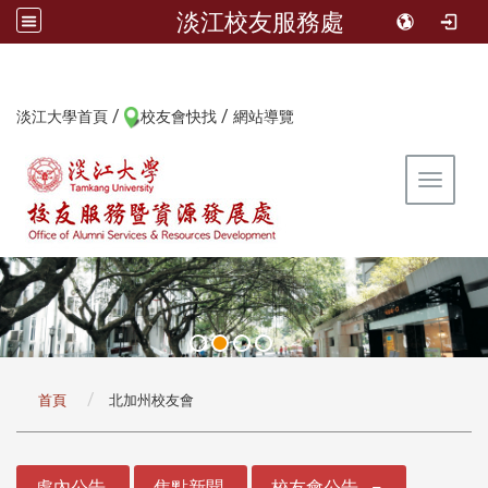
淡江校友服務處
/
/
:::
淡江大學首頁
校友會快找
網站導覽
Toggle 
:::
首頁
北加州校友會
:::
處內公告
焦點新聞
校友會公告