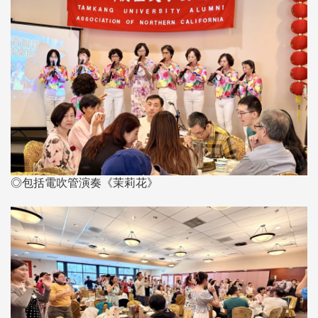
◎包括電吹管演奏《茉莉花》