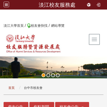
淡江校友服務處
/
/
:::
淡江大學首頁
校友會快找
網站導覽
Toggle 
:::
首頁
台中市校友會
:::
處內公告
焦點新聞
校友會公告