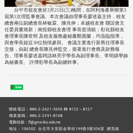
台中市校友會於3月21日(三)晚間，在阿利海產舉辦第3
屆第1次理監事會議。本次會議由理事長廖述嘉主持，校友
總會兩位副總會長林敏霖、陳兆伸；卓越校友會 聯誼會主
任委員董煥新；南投縣校友會理 事長曾清鎮；彰化縣校友
會理事長陳世明 及校友服務處秘書鄭惠蘭，均蒞臨指導，
與會學長姐近30位熱情參與。 會議主要進行新舊任理事長
交接，由副 總會長陳兆伸監交，接著進行會務及財務報
告。理事長廖述嘉聘請林亮宇學長為副理事長、李明娸學姊
為秘書長、 許博彰學長為副總幹事。
Share
聯絡電話：886-2-2621-5656 轉 8122～8127
傳真號碼：886-2-2391-8108
電郵信箱：fl@gms.tku.edu.tw
地址：106302 台北市大安區金華街199巷5號506室 網頁維