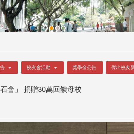
公告
校友會活動
獎學金公告
傑出校友
石會」 捐贈30萬回饋母校