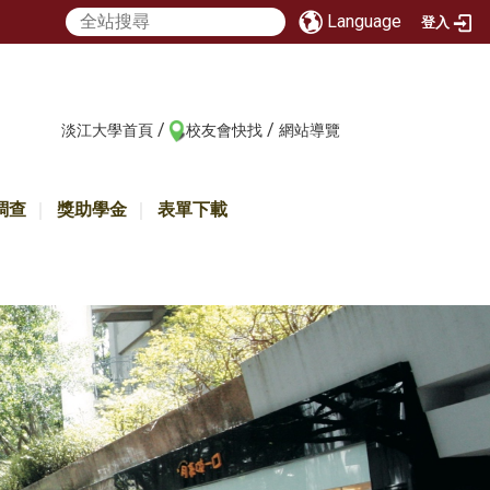
Language
登入
/
/
:::
淡江大學首頁
校友會快找
網站導覽
調查
獎助學金
表單下載