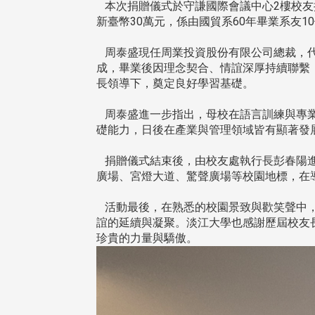
本次捐贈儀式於守謙國際會議中心2樓校友
新臺幣30萬元，係由國貿系60年畢業系友
周泰盛現任周業投資股份有限公司總裁，代
成，畢業後因理念契合、情誼深厚持續聯繫
長領導下，奠定良好學習基礎。
周泰盛進一步指出，母校在語言訓練與專業
礎能力，日後在產業與管理領域皆有顯著發
捐贈儀式結束後，由校友處執行長彭春陽進
廣場、宮燈大道、驚聲廣場等校園地標，在
活動最後，在熟悉的校園景致與歡笑聲中，
誼的延續與凝聚。淡江大學也感謝歷屆校友
珍貴的力量與驕傲。