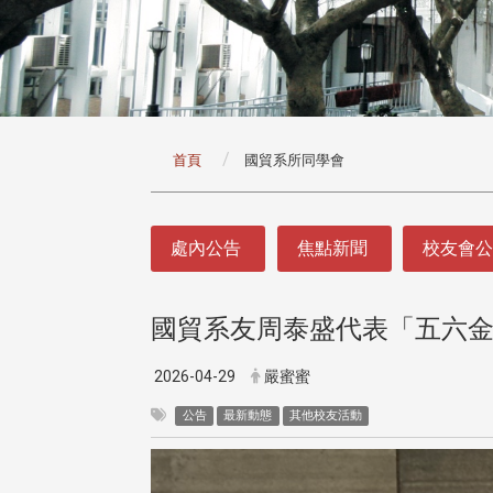
:::
首頁
國貿系所同學會
:::
處內公告
焦點新聞
校友會
國貿系友周泰盛代表「五六金
2026-04-29
嚴蜜蜜
公告
最新動態
其他校友活動