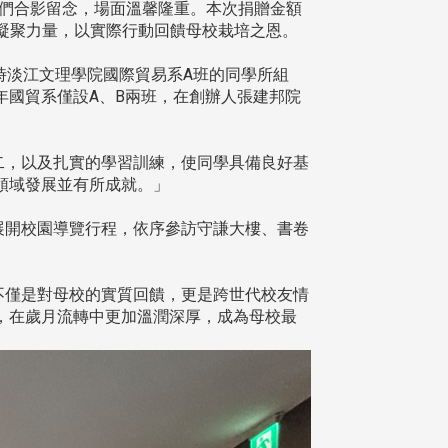
們合影留念，場面溫馨隆重。本次捐贈金額
心凝聚力量，以實際行動回饋母校栽培之恩。
時淡江文理學院國際貿易系A班的同學所組
年國貿系僅設A、B兩班，在創辦人張建邦院
二，以及扎實的學習訓練，使同學具備良好基
領域發展並有所成就。」
展開校園導覽行程，依序參訪守謙大樓、書卷
不僅是對母校的實質回饋，更是跨世代校友情
，在歲月流轉中更加溫潤深厚，成為母校最