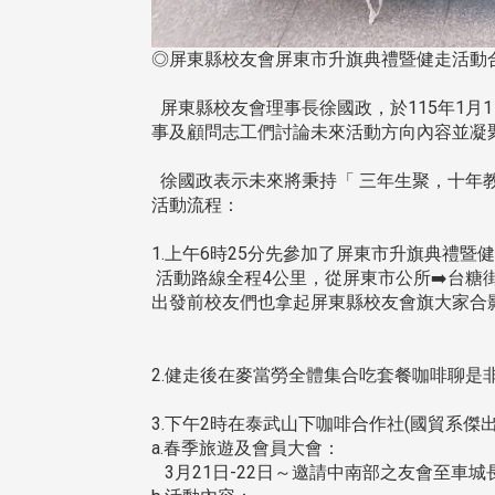
◎屏東縣校友會屏東市升旗典禮暨健走活動
屏東縣校友會理事長徐國政，於115年1月
事及顧問志工們討論未來活動方向內容並凝
徐國政表示未來將秉持「 三年生聚，十年教訓
活動流程：
1.上午6時25分先參加了屏東市升旗典禮暨
活動路線全程4公里，從屏東市公所➡️台糖街➡
出發前校友們也拿起屏東縣校友會旗大家合
2.健走後在麥當勞全體集合吃套餐咖啡聊是
3.下午2時在泰武山下咖啡合作社(國貿系
a.春季旅遊及會員大會：
3月21日-22日～邀請中南部之友會至車