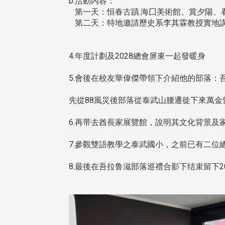
b.活動內容：
第一天：恒春古蹟.海囗美術館、賞夕陽、
第二天：特地邀請歷史系李其霖教授實地講
4.年度計劃及2028總會屏東一起發暖身
5.會後在校友華偉傑帶領下介紹他的部落：吾
先從88風災後部落從泰武山腰遷徙下來萬金
6.再带去酋長家展覽館，說明其文化背景及
7.參觀雙語教學之泰武國小，之前已有二位
8.最後在吾拉鲁滋部落巡禮合影下结束留下2