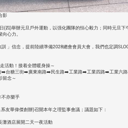
合影
1日(四)舉辦元旦戶外運動，以强化團隊的恒心毅力；同時元旦
聚向心力。
 」信念，提前陸續準備2028總會會員大會，我們也定調SLOG
健走活動！接着全體暖身操～
️台糖三街➡️廣東南路➡️民生路➡️工業路➡️工業四路➡️工業六路
影留念～
非不亦樂乎
傑出系友華偉傑創辦)召開本年之理監事會議；議題如下：
城長灘酒店展開二天一夜活動