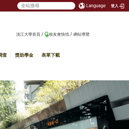
Language
登入
/
/
:::
淡江大學首頁
校友會快找
網站導覽
調查
獎助學金
表單下載