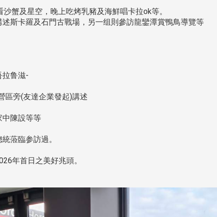
看沙蟹及星空，晚上吃烤乳豬及海鮮唱卡拉ok等。
述斯卡羅及石門古戰場，另一组則參訪龍鑾潭賞鴨鳥導覽等
拉鲁滋-
營區旁(友達企業發起)講述
家中陳設等等
總統蒞臨参訪過。
026年首日之美好兆頭。