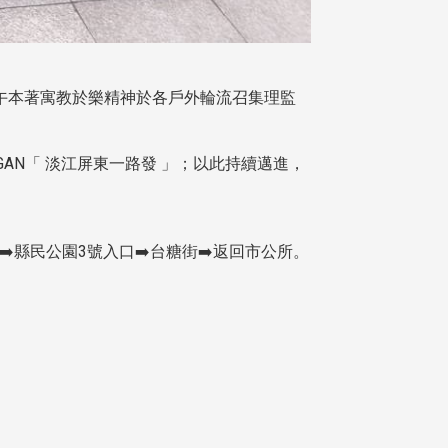
下午本著寓教於樂精神於各戶外輪流召集理監
AN「 淡江屏東一路發 」；以此持續邁進，
➡️縣民公園3號入口➡️台糖街➡️返回市公所。