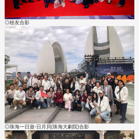
◎校友合影
◎珠海一日遊-日月貝(珠海大劇院)合影