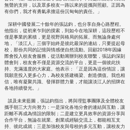
無聲的支持，以及眾多校友一路以來的提攜與照顧。正因為
有你們，我才有勇氣承擔這份沉甸甸的責任。」
深耕中國發展二十餘年的張誌鈞，也分享自身心路歷程。
他指出，從初來乍到的摸索，到如今在地深耕，這段歷程不
僅是事業的累積，更是視野與格局的拓展。而無論身處何
地，「淡江人」三個字始終是彼此最深的連結，只要提起母
校，那份共同的記憶與情感便自然流動。回顧2018年因緣
際會投入校友會服務，從活動籌辦到校友聯繫，張誌鈞深刻
體會到，校友會不僅是資源交流的平台，更是一個彼此扶
持、充滿溫度的大家庭。他表示：「正是因為這份情誼，讓
我願意投入更多心力，為校友搭建橋梁、創造價值。我也相
信，唯有凝聚共識、發揮群體力量，才能讓淡江人的招牌在
各地持續發光。」
談及未來藍圖，張誌鈞指出，將與理監事團隊及全體校友
攜手朝三大方向努力：一是深化各地分會的連結與互動，讓
距離不再成為情誼的限制；二是建立更具效率的資源分享與
合作平台，無論在就業、創業或經驗交流上，都能相互支
持、彼此成就；三是加強校友與母校的多元互動，讓校友力