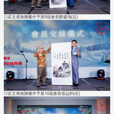
◎莊文甫致贈畫作予第9屆會長鄭盛鴻(右)
◎莊文甫致贈畫作予第10屆會長張誌鈞(右)