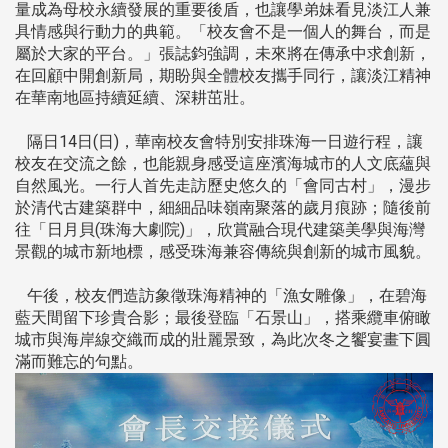
量成為母校永續發展的重要後盾，也讓學弟妹看見淡江人兼
具情感與行動力的典範。「校友會不是一個人的舞台，而是
屬於大家的平台。」張誌鈞強調，未來將在傳承中求創新，
在回顧中開創新局，期盼與全體校友攜手同行，讓淡江精神
在華南地區持續延續、深耕茁壯。
隔日14日(日)，華南校友會特別安排珠海一日遊行程，讓
校友在交流之餘，也能親身感受這座濱海城市的人文底蘊與
自然風光。一行人首先走訪歷史悠久的「會同古村」，漫步
於清代古建築群中，細細品味嶺南聚落的歲月痕跡；隨後前
往「日月貝(珠海大劇院)」，欣賞融合現代建築美學與海灣
景觀的城市新地標，感受珠海兼容傳統與創新的城市風貌。
午後，校友們造訪象徵珠海精神的「漁女雕像」，在碧海
藍天間留下珍貴合影；最後登臨「石景山」，搭乘纜車俯瞰
城市與海岸線交織而成的壯麗景致，為此次冬之饗宴畫下圓
滿而難忘的句點。