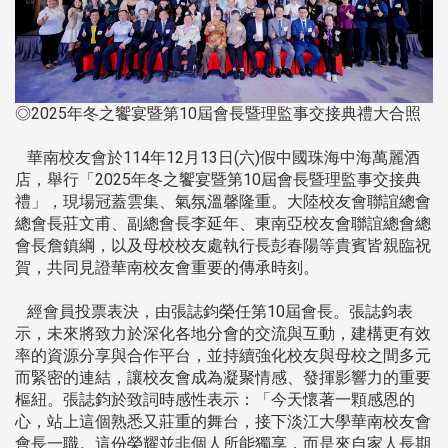
◎2025年冬之饗宴暨第10屆會長暨理監事交接典禮大合照
華南校友會於114年12月13日(六)假中國珠海中海萬麗酒
店，舉行「2025年冬之饗宴暨第10屆會長暨理監事交接典
禮」，現場冠蓋雲集、氣氛溫馨隆重。大陸校友會聯誼總會
總會長莊文甫、副總會長李延年、東南亞校友會聯誼總會總
會長詹鎮綱，以及母校校友處執行長彭春陽等貴賓皆親臨祝
賀，共同見證華南校友會重要的傳承時刻。
經會員投票表決，由張誌鈞榮任第10屆會長。張誌鈞表
示，未來將致力於深化各地分會的交流與互動，建構更有效
率的資源分享與合作平台，並持續強化校友與母校之間多元
而緊密的連結，讓校友會成為凝聚情感、發揮影響力的重要
樞紐。張誌鈞於致詞時感性表示：「今天懷著一顆感恩的
心，站上這個熟悉又莊重的舞台，接下淡江大學華南校友會
會長一職。這份榮耀並非個人所能獨享，而是來自家人長期