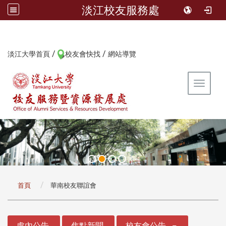
淡江校友服務處
/
/
:::
淡江大學首頁
校友會快找
網站導覽
Toggle 
:::
首頁
華南校友聯誼會
:::
處內公告
焦點新聞
校友會公告