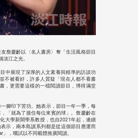
)校友詹慶齡以〈名人書房〉奪「生活風格節目
稱淡江之光。
節目中展現了深厚的人文素養與精準的訪談功
並不被看好，許多人質疑「現在人都不看書
書，更需要這樣的一檔閲讀節目，博得滿堂
步一腳印下苦功。她表示，節目一年一季，每
腳本，「就為了接住每位來賓的球」。詹慶齡在
大學新聞學系教授，也自2021年起，連續
她表示，兩本島讀系列都是從這個節目應運而
ar」，嚐試以不同載體推廣閱讀。