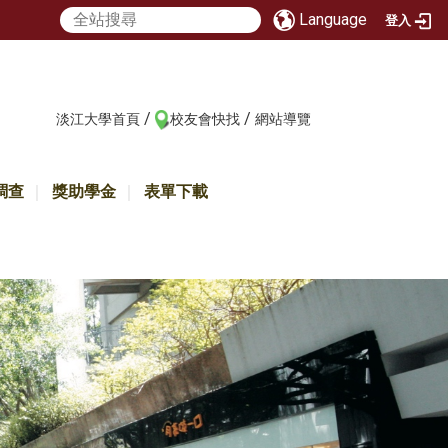
Language
登入
/
/
:::
淡江大學首頁
校友會快找
網站導覽
調查
獎助學金
表單下載