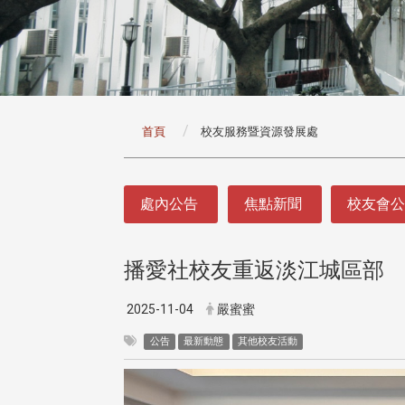
:::
首頁
校友服務暨資源發展處
:::
處內公告
焦點新聞
校友會
播愛社校友重返淡江城區部
2025-11-04
嚴蜜蜜
公告
最新動態
其他校友活動