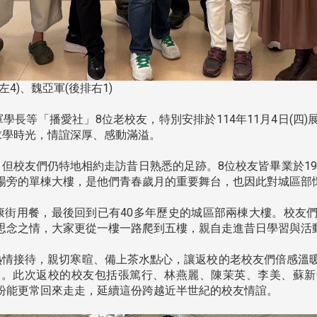
4)、魏亞軍(後排右1)
長等「播愛社」8位老校友，特別安排於114年11月4日(四
求學時光，情誼深厚、感動滿溢。
校友們仍特地相約走訪昔日熟悉的足跡。8位校友皆畢業於197
場旁的單棟大樓，是他們青春歲月的重要舞台，也因此對城區部
街用餐，最後回到已有40多年歷史的城區部兩棟大樓。校友
思念之情，大家更從一樓一路爬到五樓，親自走進昔日學習與活
情接待，親切寒暄、備上茶水點心，讓返校的老校友們倍感溫
動。此次返校的校友包括張篤行、林燕麗、陳茉英、李美、蘇新
盼能更常回來走走，延續這份跨越近半世紀的校友情誼。