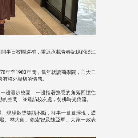
)展開半日校園巡禮，重返承載青春記憶的淡江
8年至1983年間，當年就讀商學院，自大二
懷有格外親切的情感。
們一邊漫步校園，一邊指著熟悉的角落回憶往
動的空間，並造訪校友處，彷彿時光倒流。
暖。現場歡聲笑語不斷，往事一幕幕浮現，濃
發、林大衞、賴宏智及魏亞軍。大家一致表