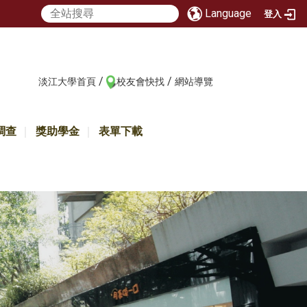
Language
登入
/
/
:::
淡江大學首頁
校友會快找
網站導覽
調查
獎助學金
表單下載