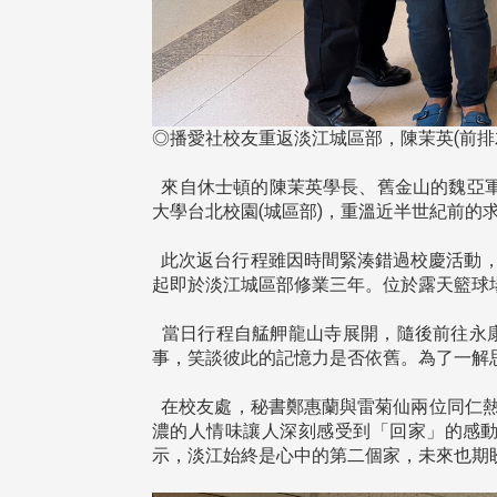
◎播愛社校友重返淡江城區部，陳茉英(前排左
來自休士頓的陳茉英學長、舊金山的魏亞軍學
大學台北校園(城區部)，重溫近半世紀前的
此次返台行程雖因時間緊湊錯過校慶活動，但
起即於淡江城區部修業三年。位於露天籃球
當日行程自艋舺龍山寺展開，隨後前往永康
事，笑談彼此的記憶力是否依舊。為了一解
在校友處，秘書鄭惠蘭與雷菊仙兩位同仁熱
濃的人情味讓人深刻感受到「回家」的感
示，淡江始終是心中的第二個家，未來也期