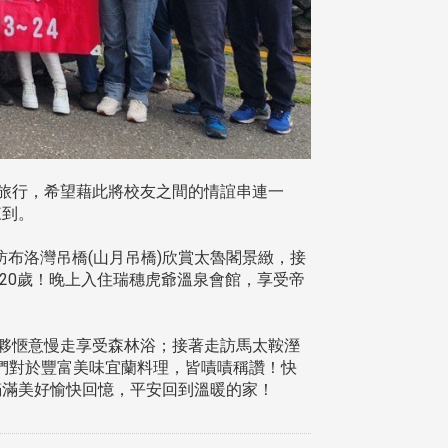
度輕旅行，希望藉此將校友之間的情誼串連一
來到。
布洛灣吊橋(山月吊橋)欣賞太魯閣景緻，接
20歲！晚上入住瑞穗虎爺溫泉會館，享受帝
夥愜意慢走享受森林浴；接著走訪馬太鞍溼
們對於豐富美味宜蘭料理，皆嘖嘖稱讚！快
滿滿美好愉快回憶，平安回到溫暖的家！