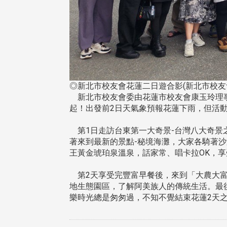
◎新北市校友會花蓮二日遊合影(新北市校友
新北市校友會委由花蓮市校友會康玉玲理事長
起！出發前2日天氣象預報花蓮下雨，但活
第1日走訪台東第一大奇景-台灣八大奇景
著來到最新的景點-秘境海灘，大家各騎著
王黃金琥珀泉溫泉，話家常、唱卡拉OK，
第2天享受完豐富早餐後，來到「大農大富
地生態園區，了解阿美族人的傳統生活。最
樂時光總是匆匆過，不知不覺結束花蓮2天