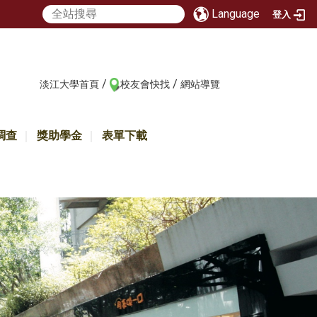
Language
登入
/
/
:::
淡江大學首頁
校友會快找
網站導覽
調查
獎助學金
表單下載