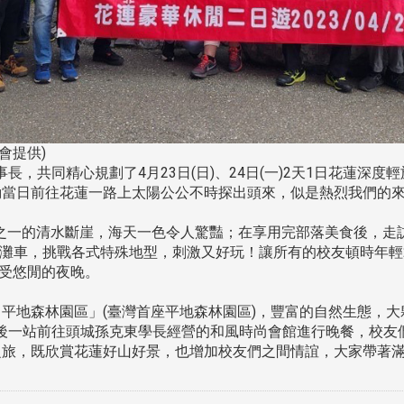
會提供)
，共同精心規劃了4月23日(日)、24日(一)2天1日花蓮深
動當日前往花蓮一路上太陽公公不時探出頭來，似是熱烈我們的
之一的清水斷崖，海天一色令人驚豔；在享用完部落美食後，走訪
沙灘車，挑戰各式特殊地型，刺激又好玩！讓所有的校友頓時年輕
享受悠閒的夜晚。
平地森林園區」(臺灣首座平地森林園區)，豐富的自然生態，大
後一站前往頭城孫克東學長經營的和風時尚會館進行晚餐，校友
之旅，既欣賞花蓮好山好景，也增加校友們之間情誼，大家帶著